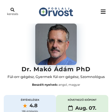
keresés
Dr. Makó Ádám PhD
Fül-orr-gégész
,
Gyermek fül-orr-gégész
,
Szomnológus
Beszélt nyelvek:
angol, magyar
ÉRTÉKELÉSEK
KÖVETKEZŐ IDŐPONT
4.8
Aug. 07.
186 értékelés