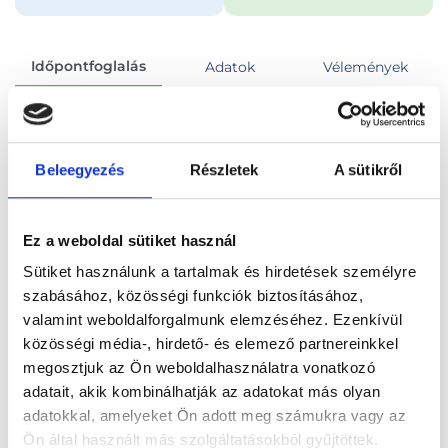
Időpontfoglalás
Adatok
Vélemények
Foglalj időpontot
Beleegyezés
Részletek
A sütikről
Összes szakterület
Ez a weboldal sütiket használ
Sütiket használunk a tartalmak és hirdetések személyre
szabásához, közösségi funkciók biztosításához,
valamint weboldalforgalmunk elemzéséhez. Ezenkívül
Főoldal
Orvosok
Fül-orr-gégész
közösségi média-, hirdető- és elemező partnereinkkel
megosztjuk az Ön weboldalhasználatra vonatkozó
Fül-orr-gégész, Budapest, V. kerület
adatait, akik kombinálhatják az adatokat más olyan
adatokkal, amelyeket Ön adott meg számukra vagy az
Dr. Makó Ádám PhD
Ön által használt más szolgáltatásokból gyűjtöttek.