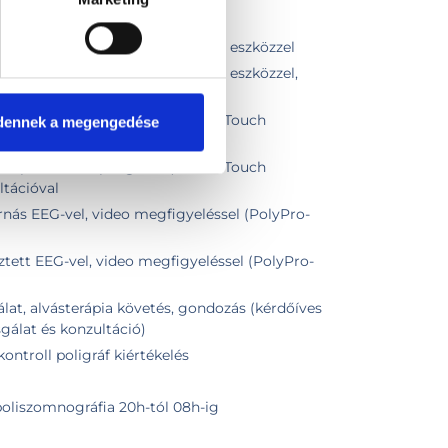
0 percben)
apnoe szűrővizsgálat PolyWatch eszközzel
apnoe szűrővizsgálat PolyWatch eszközzel,
respiratorikus poligráfia (SomnoTouch
dennek a megengedése
respiratorikus poligráfia (SomnoTouch
ltációval
nás EEG-vel, video megfigyeléssel (PolyPro-
ztett EEG-vel, video megfigyeléssel (PolyPro-
álat, alvásterápia követés, gondozás (kérdőíves
zsgálat és konzultáció)
ntroll poligráf kiértékelés
poliszomnográfia 20h-tól 08h-ig