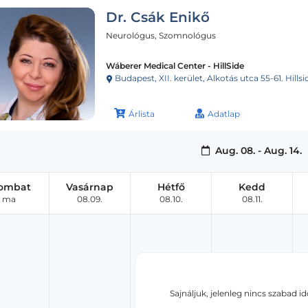
Dr. Csák Enikő
Neurológus, Szomnológus
Wáberer Medical Center - HillSide
Budapest, XII. kerület, Alkotás utca 55-61. Hillsi
Árlista
Adatlap
Aug. 08. - Aug. 14.
ombat
Vasárnap
Hétfő
Kedd
ma
08.09.
08.10.
08.11.
Sajnáljuk, jelenleg nincs szabad i