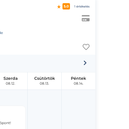
5.0
1 értékelés
de
Szerda
Csütörtök
Péntek
08.12.
08.13.
08.14.
dőpont!