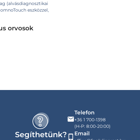
g (alvásdiagnosztikai
a SomnoTouch eszközzel,
us orvosok
Telefon
+36 1 700-1398
(H-P: 8:00-20:00)
Segíthetünk?
Email