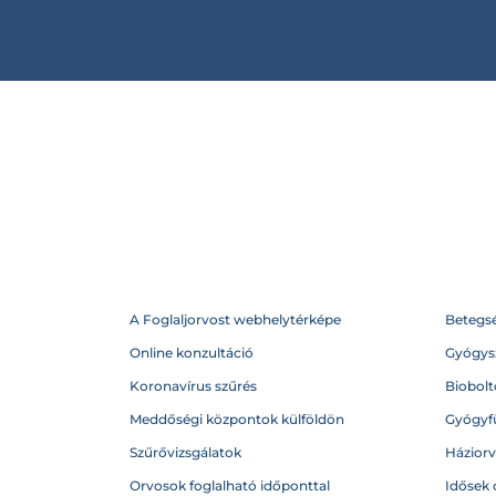
A Foglaljorvost webhelytérképe
Betegs
Online konzultáció
Gyógysz
Koronavírus szűrés
Biobolto
Meddőségi központok külföldön
Gyógyf
Szűrővizsgálatok
Házior
Orvosok foglalható időponttal
Idősek 