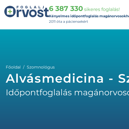
6 387 330
sikeres foglalás!
Kényelmes időpontfoglalás magánorvosokh
2011 óta a páciensekért
Főoldal
Szomnológus
Alvásmedicina - 
Időpontfoglalás magánorvos