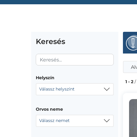
Keresés
Al
Helyszín
1 - 2
/
Válassz helyszínt
Orvos neme
Válassz nemet