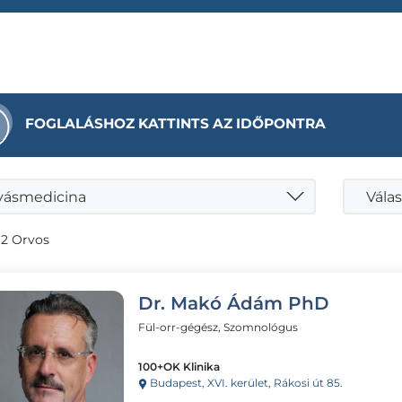
FOGLALÁSHOZ KATTINTS AZ IDŐPONTRA
vásmedicina
Válas
 2 Orvos
Dr. Makó Ádám PhD
Fül-orr-gégész, Szomnológus
100+OK Klinika
Budapest, XVI. kerület, Rákosi út 85.