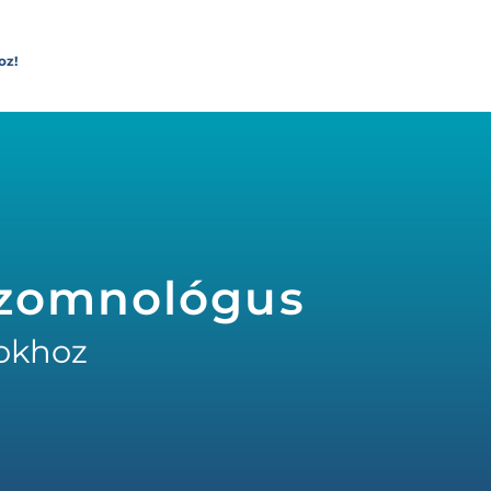
oz!
Szomnológus
okhoz