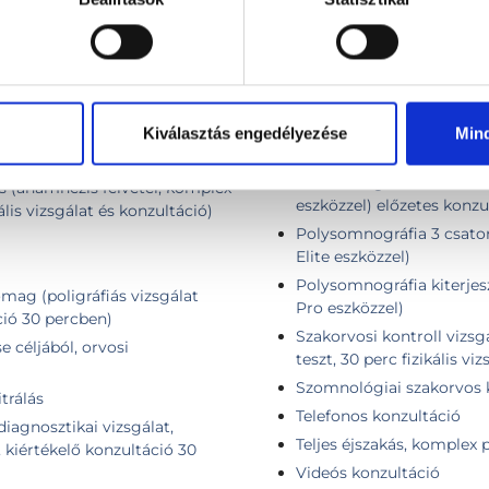
(poligráfiás vizsgálat
kiértékelő konzultáció 3
ció 30 percben)
Otthon végezhető alvási 
Otthon végezhető alvási 
előzetes konzultációval
Otthon végezhető cardio
Kiválasztás engedélyezése
Min
eszközzel)
ó
Otthon végezhető cardio
s (anamnézis felvétel, komplex
eszközzel) előzetes konzu
ális vizsgálat és konzultáció)
Polysomnográfia 3 csator
Elite eszközzel)
Polysomnográfia kiterjes
mag (poligráfiás vizsgálat
Pro eszközzel)
ció 30 percben)
Szakorvosi kontroll vizsg
e céljából, orvosi
teszt, 30 perc fizikális vi
Szomnológiai szakorvos ko
itrálás
Telefonos konzultáció
iagnosztikai vizsgálat,
Teljes éjszakás, komplex 
 kiértékelő konzultáció 30
Videós konzultáció