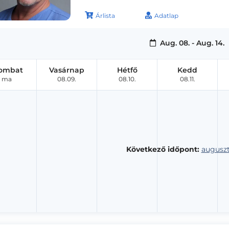
Árlista
Adatlap
Aug. 08. - Aug. 14.
ombat
Vasárnap
Hétfő
Kedd
ma
08.09.
08.10.
08.11.
Következő időpont:
auguszt