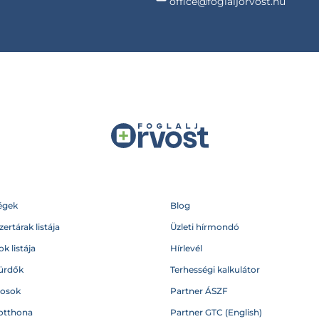
office@foglaljorvost.hu
égek
Blog
ertárak listája
Üzleti hírmondó
k listája
Hírlevél
ürdők
Terhességi kalkulátor
vosok
Partner ÁSZF
otthona
Partner GTC (English)