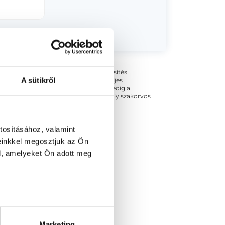
ogszabályok szerinti szakorvosi szakképesítés
A sütikről
 végezhető szakmai tevékenységért teljes
zakorvosa az első részvizsgáig, utána pedig a
kizárja esetleges névazonosságért bármely szakorvos
tosításához, valamint
einkkel megosztjuk az Ön
l, amelyeket Ön adott meg
Marketing