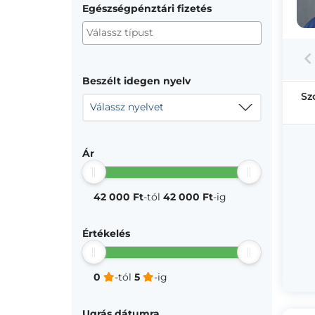
Egészségpénztári fizetés
Beszélt idegen nyelv
Sz
Válassz nyelvet
Ár
42 000 Ft
-tól
42 000 Ft
-ig
Értékelés
0
-tól
5
-ig
Ugrás dátumra