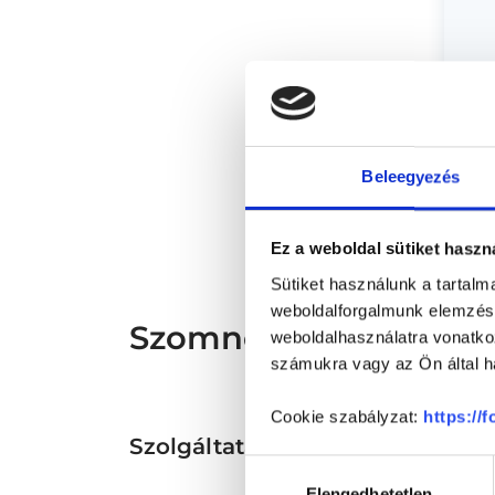
* Sz
Beleegyezés
megs
fele
szak
és s
Ez a weboldal sütiket haszn
Sütiket használunk a tartal
weboldalforgalmunk elemzésé
Szomnológus - Alvás
weboldalhasználatra vonatko
számukra vagy az Ön által ha
Cookie szabályzat:
https://
Szolgáltatások
Hozzájárulás
Elengedhetetlen
kiválasztása