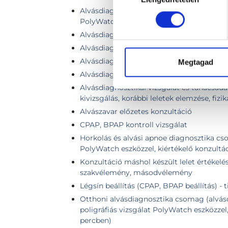
Alvásdiagnosztika csomag jogosítványhoz 
PolyWatch eszközzel, kiértékelő konzultá
Alvásdiagnosztikai készülék kiértékelése
Alvásdiagnosztikai kontrollvizsgálat
Alvásdiagnosztikai konzultáció
Megtagad
Alvásdiagnosztikai szakorvosi konzultáci
Alvásdiagnosztikai vizsgálat és tanácsadá
kivizsgálás, korábbi leletek elemzése, fizik
Alvászavar előzetes konzultáció
CPAP, BPAP kontroll vizsgálat
Horkolás és alvási apnoe diagnosztika cso
PolyWatch eszközzel, kiértékelő konzultá
Konzultáció máshol készült lelet értékelés
szakvélemény, másodvélemény
Légsín beállítás (CPAP, BPAP beállítás) - t
Otthoni alvásdiagnosztika csomag (alvásd
poligráfiás vizsgálat PolyWatch eszközzel,
percben)