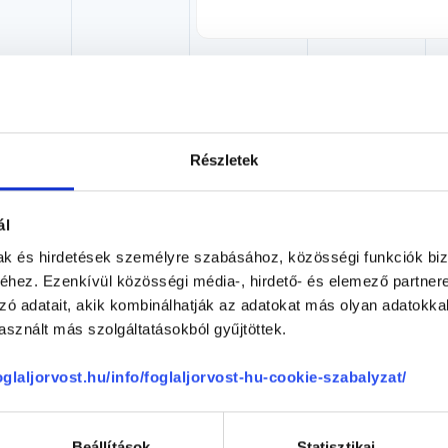
akorvos jelölt (rezidens): általános orvosi oklevéllel rendelkező orvos, aki j
Részletek
zerzésére irányuló képzésben vesz részt. Ezen orvosok által önállóan nem
lősséggel tartozik és azt közvetlenül felügyeli az egészségügyi szolgáltató s
orvosjelölt önállóan láthat el feladatokat. A foglaljorvost.hu felelősségét 
zakorvosjelölt esetén.
ál
mak és hirdetések személyre szabásához, közösségi funkciók biz
hez. Ezenkívül közösségi média-, hirdető- és elemező partner
medicina
zó adatait, akik kombinálhatják az adatokat más olyan adatokka
sznált más szolgáltatásokból gyűjtöttek.
foglaljorvost.hu/info/foglaljorvost-hu-cookie-szabalyzat/
Beállítások
Statisztikai