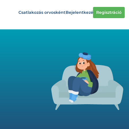
Csatlakozás orvosként
Bejelentkezés
Regisztráció