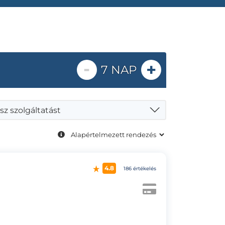
-
+
7 NAP
sz szolgáltatást
4.8
186 értékelés