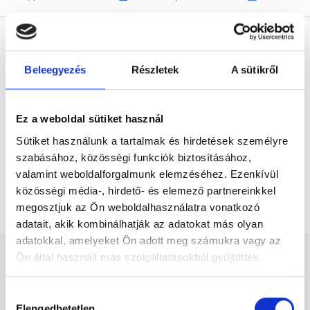
* Szakorvos jelölt (rezidens): általános orvosi oklevéllel rendelkező
orvos, aki jogszabályok szerinti szakorvosi szakképesítés
megszerzésére irányuló képzésben vesz részt. Ezen orvosok által
önállóan nem végezhető szakmai tevékenységért teljes
Beleegyezés
Részletek
A sütikről
felelősséggel tartozik és azt közvetlenül felügyeli az egészségügyi
szolgáltató szakorvosa az első részvizsgáig, utána pedig a
szakorvosjelölt önállóan láthat el feladatokat. A foglaljorvost.hu
felelősségét kizárja esetleges névazonosságért bármely szakorvos
és szakorvosjelölt esetén.
Ez a weboldal sütiket használ
Sütiket használunk a tartalmak és hirdetések személyre
szabásához, közösségi funkciók biztosításához,
Főoldal
Gyermekpszichológus
valamint weboldalforgalmunk elemzéséhez. Ezenkívül
közösségi média-, hirdető- és elemező partnereinkkel
Gyermekpszichológiai kontroll konzultáció
megosztjuk az Ön weboldalhasználatra vonatkozó
adatait, akik kombinálhatják az adatokat más olyan
adatokkal, amelyeket Ön adott meg számukra vagy az
Ön által használt más szolgáltatásokból gyűjtöttek.
Cookie
Hozzájárulás
szabályzat:
https://foglaljorvost.hu/info/foglaljorvost-
Elengedhetetlen