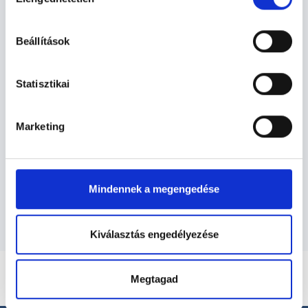
kiválasztása
Gyermekpszichológus -
hu-cookie-szabalyzat/
Gyermekpszichológia
Beállítások
Gyermekpszichológia TERÜLETHEZ
Statisztikai
KAPCSOLÓDÓ SZAKTERÜLETEK
Marketing
Szolgáltatások
Budapesti és vidéki gyermekpszichológus
orvosok
Mindennek a megengedése
Kiválasztás engedélyezése
Megtagad