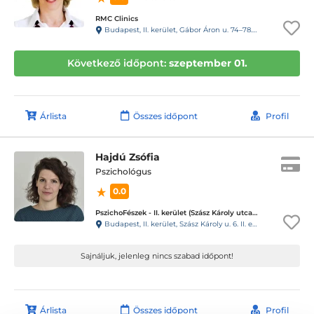
RMC Clinics
Budapest, II. kerület, Gábor Áron u. 74–78. III. emelet
Következő időpont:
szeptember 01.
Árlista
Összes időpont
Profil
Hajdú Zsófia
Pszichológus
0.0
PszichoFészek - II. kerület (Szász Károly utca 6.)
Budapest, II. kerület, Szász Károly u. 6. II. emelet 6.
Sajnáljuk, jelenleg nincs szabad időpont!
Árlista
Összes időpont
Profil