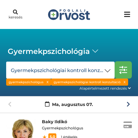
keresés
Gyermekpszichológia
Gyermekpszichológiai kontroll konzultáció
gyermekpszichológus
gyermekpszichológiai kontroll konzultáció
Ma,
augusztus 07.
Baky Ildikó
Gyermekpszichológus
5.0
1 értékelés