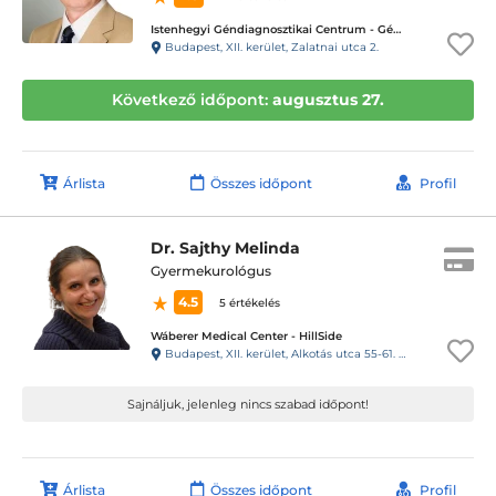
Istenhegyi Géndiagnosztikai Centrum - Géndinó gyermekrendelő
Budapest, XII. kerület, Zalatnai utca 2.
Következő időpont:
augusztus 27.
Árlista
Összes időpont
Profil
Dr. Sajthy Melinda
Gyermekurológus
4.5
5 értékelés
Wáberer Medical Center - HillSide
Budapest, XII. kerület, Alkotás utca 55-61. Hillside
Sajnáljuk, jelenleg nincs szabad időpont!
Árlista
Összes időpont
Profil