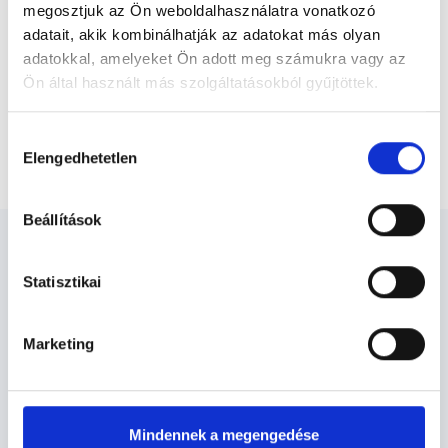
megosztjuk az Ön weboldalhasználatra vonatkozó
adatait, akik kombinálhatják az adatokat más olyan
adatokkal, amelyeket Ön adott meg számukra vagy az
Főoldal
Gyermekurológus
Ön által használt más szolgáltatásokból gyűjtöttek.
Budapest, XII. kerület
Cookie
Hozzájárulás
Gyermekurológus Budapest, XII. kerület
szabályzat:
https://foglaljorvost.hu/info/foglaljorvost-
Elengedhetetlen
kiválasztása
hu-cookie-szabalyzat/
Beállítások
Statisztikai
Gyermekurológus Budapest, XII.
Marketing
kerület - Gyermekurológia
Gyermekurológia TERÜLETHEZ
Mindennek a megengedése