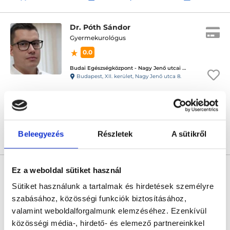
Dr. Póth Sándor
Gyermekurológus
0.0
Budai Egészségközpont - Nagy Jenő utcai magánrendelők
Budapest, XII. kerület, Nagy Jenő utca 8.
Sajnáljuk, jelenleg nincs szabad időpont!
Beleegyezés
Részletek
A sütikről
Árlista
Összes időpont
Profil
* Szakorvos jelölt (rezidens): általános orvosi oklevéllel rendelkező
Ez a weboldal sütiket használ
orvos, aki jogszabályok szerinti szakorvosi szakképesítés
megszerzésére irányuló képzésben vesz részt. Ezen orvosok által
Sütiket használunk a tartalmak és hirdetések személyre
önállóan nem végezhető szakmai tevékenységért teljes
felelősséggel tartozik és azt közvetlenül felügyeli az egészségügyi
szabásához, közösségi funkciók biztosításához,
szolgáltató szakorvosa az első részvizsgáig, utána pedig a
valamint weboldalforgalmunk elemzéséhez. Ezenkívül
szakorvosjelölt önállóan láthat el feladatokat. A foglaljorvost.hu
felelősségét kizárja esetleges névazonosságért bármely szakorvos
közösségi média-, hirdető- és elemező partnereinkkel
és szakorvosjelölt esetén.