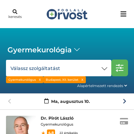
keresés
Gyermekurológia
Válassz szolgáltatást
Gyermekurológus
Budapest, XII. kerület
Ma,
augusztus 10.
Dr. Pirót László
Gyermekurológus
4.8
22 értékelés