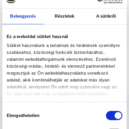
Előző
igazgató. 1990-ben szerezte általános orvosi
diplomáját a Semmelweis Egyetemen,...
Beleegyezés
Részletek
A sütikről
* Szakorvos jelölt (rezidens): általános orvosi oklevéllel rendelkező
orvos, aki jogszabályok szerinti szakorvosi szakképesítés
megszerzésére irányuló képzésben vesz részt. Ezen orvosok által
önállóan nem végezhető szakmai tevékenységért teljes
Ez a weboldal sütiket használ
felelősséggel tartozik és azt közvetlenül felügyeli az egészségügyi
szolgáltató szakorvosa az első részvizsgáig, utána pedig a
Sütiket használunk a tartalmak és hirdetések személyre
szakorvosjelölt önállóan láthat el feladatokat. A foglaljorvost.hu
szabásához, közösségi funkciók biztosításához,
felelősségét kizárja esetleges névazonosságért bármely szakorvos
és szakorvosjelölt esetén.
valamint weboldalforgalmunk elemzéséhez. Ezenkívül
közösségi média-, hirdető- és elemező partnereinkkel
megosztjuk az Ön weboldalhasználatra vonatkozó
Főoldal
Gyermekurológus
Inkontinencia
adatait, akik kombinálhatják az adatokat más olyan
adatokkal, amelyeket Ön adott meg számukra vagy az
Ön által használt más szolgáltatásokból gyűjtöttek.
Cookie
Hozzájárulás
szabályzat:
https://foglaljorvost.hu/info/foglaljorvost-
Elengedhetetlen
kiválasztása
hu-cookie-szabalyzat/