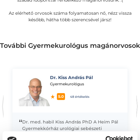
szabad időponttal rendelkező magánorvosunk. :(
Az elérhető orvosok száma folyamatosan nő, nézz vissza
később, hátha több szerencsével jársz!
További Gyermekurológus magánorvosok
Dr. Kiss András Pál
K
Gyermekurológus
5.0
48 értékelés
“
Dr. med. habil Kiss András PhD A Heim Pál
Gyermekkórház urológiai sebészeti
osztályának vezető főorvosa, oktatási