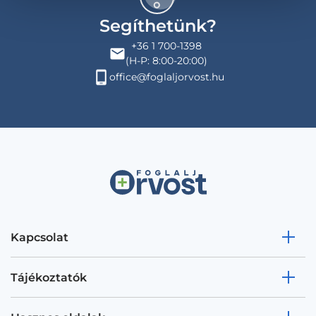
Segíthetünk?
+36 1 700-1398
(H-P: 8:00-20:00)
office@foglaljorvost.hu
Kapcsolat
Tájékoztatók