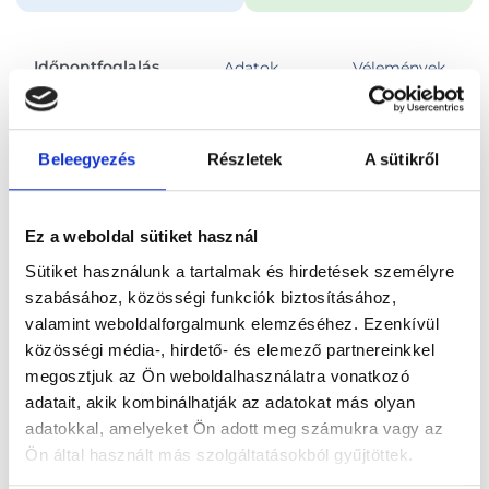
Időpontfoglalás
Adatok
Vélemények
Foglalj időpontot
Beleegyezés
Részletek
A sütikről
Összes szakterület
Ez a weboldal sütiket használ
Sütiket használunk a tartalmak és hirdetések személyre
szabásához, közösségi funkciók biztosításához,
valamint weboldalforgalmunk elemzéséhez. Ezenkívül
közösségi média-, hirdető- és elemező partnereinkkel
Főoldal
Orvosok
Gyógytornász
megosztjuk az Ön weboldalhasználatra vonatkozó
adatait, akik kombinálhatják az adatokat más olyan
Gyógytornász, Budapest, XII. kerület
Farkas Ildikó
adatokkal, amelyeket Ön adott meg számukra vagy az
Ön által használt más szolgáltatásokból gyűjtöttek.