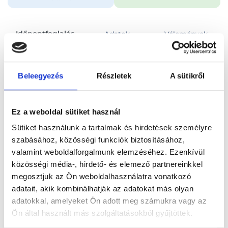
Időpontfoglalás
Adatok
Vélemények
Foglalj időpontot
Beleegyezés
Részletek
A sütikről
Összes szakterület
Ez a weboldal sütiket használ
Sütiket használunk a tartalmak és hirdetések személyre
szabásához, közösségi funkciók biztosításához,
valamint weboldalforgalmunk elemzéséhez. Ezenkívül
közösségi média-, hirdető- és elemező partnereinkkel
Főoldal
Orvosok
Gyógytornász
megosztjuk az Ön weboldalhasználatra vonatkozó
adatait, akik kombinálhatják az adatokat más olyan
Gyógytornász, Budapest, I. kerület
Makkai Brigitta
adatokkal, amelyeket Ön adott meg számukra vagy az
Ön által használt más szolgáltatásokból gyűjtöttek.