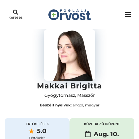
keresés
Makkai Brigitta
Gyógytornász
,
Masszőr
Beszélt nyelvek:
angol, magyar
ÉRTÉKELÉSEK
KÖVETKEZŐ IDŐPONT
5.0
Aug. 10.
1 értékelés