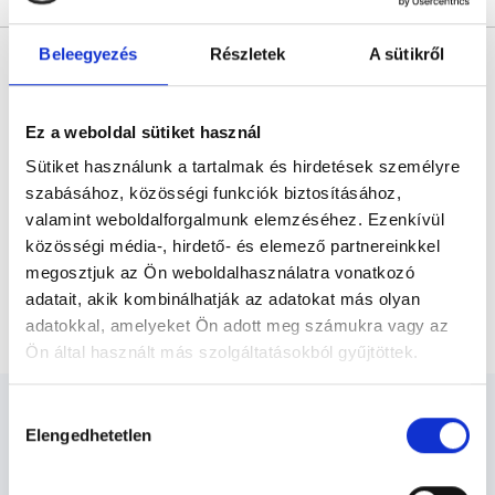
* Szakorvos jelölt (rezidens): általános orvosi oklevéllel rendelkező
Beleegyezés
Részletek
A sütikről
orvos, aki jogszabályok szerinti szakorvosi szakképesítés
megszerzésére irányuló képzésben vesz részt. Ezen orvosok által
önállóan nem végezhető szakmai tevékenységért teljes
felelősséggel tartozik és azt közvetlenül felügyeli az egészségügyi
Ez a weboldal sütiket használ
szolgáltató szakorvosa az első részvizsgáig, utána pedig a
szakorvosjelölt önállóan láthat el feladatokat. A foglaljorvost.hu
Sütiket használunk a tartalmak és hirdetések személyre
felelősségét kizárja esetleges névazonosságért bármely szakorvos
és szakorvosjelölt esetén.
szabásához, közösségi funkciók biztosításához,
valamint weboldalforgalmunk elemzéséhez. Ezenkívül
közösségi média-, hirdető- és elemező partnereinkkel
Főoldal
Kardiológus
Budapest, XVIII. kerület
megosztjuk az Ön weboldalhasználatra vonatkozó
adatait, akik kombinálhatják az adatokat más olyan
Kardiológus Budapest, XVIII. kerület
adatokkal, amelyeket Ön adott meg számukra vagy az
Ön által használt más szolgáltatásokból gyűjtöttek.
Cookie
Hozzájárulás
szabályzat:
https://foglaljorvost.hu/info/foglaljorvost-
Elengedhetetlen
kiválasztása
hu-cookie-szabalyzat/