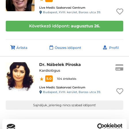
Live Medic Szakorvosi Centrum
Budapest, XVIII. kerület, Baross utca 39.
Következő időpont:
augusztus 26.
Árlista
Összes időpont
Profil
Dr. Nábelek Piroska
Kardiológus
5.0
104 értékelés
Live Medic Szakorvosi Centrum
Budapest, XVIII. kerület, Baross utca 39.
Sajnáljuk, jelenleg nincs szabad időpont!
Árlista
Összes időpont
Profil