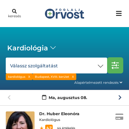
keresés
Kardiológia
Válassz szolgáltatást
kardiológus
Budapest, XVIII. kerület
Ma,
augusztus 08.
Dr. Huber Eleonóra
Kardiológus
4.7
44 értékelés