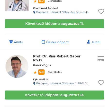
5.0
3 értékelés
Coordimed Rendelő
Budapest, II. kerület, Völgy utca 5/a 4-es kapucsengő második épület.
Következő időpont:
augusztus 11.
Árlista
Összes időpont
Profil
Prof. Dr. Kiss Róbert Gábor
Ph.D
Kardiológus
5.0
3 értékelés
IQB Medical
Budapest, II. kerület, Törökvész út 87-91 3. emelet 220 (Rózsadomb center a posta mellett)
Következő időpont:
augusztus 13.