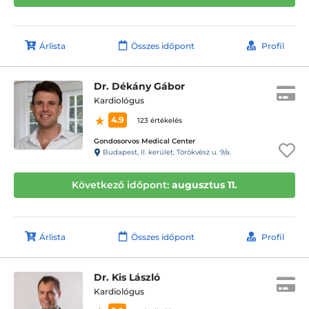
Árlista
Összes időpont
Profil
Dr. Dékány Gábor
Kardiológus
4.9
123 értékelés
Gondosorvos Medical Center
Budapest, II. kerület, Törökvész u. 9/a.
Következő időpont:
augusztus 11.
Árlista
Összes időpont
Profil
Dr. Kis László
Kardiológus