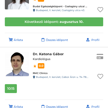
Budai Egészségközpont - Csalogány utcai magánrendelők
Budapest, II. kerület, Csalogány utca 43.
Következő időpont:
augusztus 10.
Árlista
Összes időpont
Profil
Dr. Katona Gábor
Kardiológus
0.0
RMC Clinics
Budapest, II. kerület, Gábor Áron u. 74–78. III. emelet
10:15
Árlista
Összes időpont
Profil