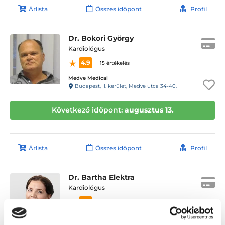
Árlista
Összes időpont
Profil
Dr. Bokori György
Kardiológus
4.9
15 értékelés
Medve Medical
Budapest, II. kerület, Medve utca 34-40.
Következő időpont:
augusztus 13.
Árlista
Összes időpont
Profil
Dr. Bartha Elektra
Kardiológus
0.0
RMC Clinics