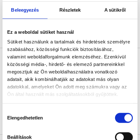
Budapest, II. kerület, Gábor Áron u. 74–78. III. emelet
Beleegyezés
Részletek
A sütikről
Következő időpont:
augusztus 17.
Ez a weboldal sütiket használ
Árlista
Összes időpont
Profil
Sütiket használunk a tartalmak és hirdetések személyre
szabásához, közösségi funkciók biztosításához,
Dr. Kugler Szilvia
valamint weboldalforgalmunk elemzéséhez. Ezenkívül
Kardiológus
közösségi média-, hirdető- és elemező partnereinkkel
megosztjuk az Ön weboldalhasználatra vonatkozó
0.0
adatait, akik kombinálhatják az adatokat más olyan
Medve Medical
adatokkal, amelyeket Ön adott meg számukra vagy az
Budapest, II. kerület, Medve utca 34-40.
Ön által használt más szolgáltatásokból gyűjtöttek.
Következő időpont:
augusztus 17.
Cookie
Hozzájárulás
szabályzat:
https://foglaljorvost.hu/info/foglaljorvost-
Elengedhetetlen
kiválasztása
hu-cookie-szabalyzat/
Árlista
Összes időpont
Profil
Beállítások