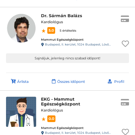
Dr. Sármán Balázs
Kardiológus
5.0
5 értékelés
Mammut Egészségközpont
Budapest, II. kerület, 1024 Budapest, Lövőház utca 1-5. Mammut II., 4. emelet
Sajnáljuk, jelenleg nincs szabad időpont!
Árlista
Összes időpont
Profil
EKG - Mammut
Egészségközpont
Kardiológus
0.0
Mammut Egészségközpont
Budapest, II. kerület, 1024 Budapest, Lövőház utca 1-5. Mammut II., 4. emelet