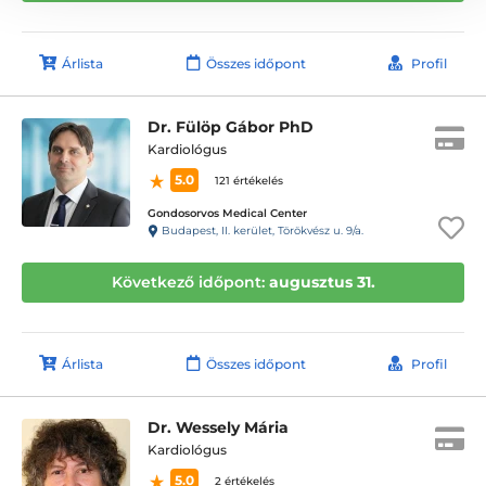
Árlista
Összes időpont
Profil
Dr. Fülöp Gábor PhD
Kardiológus
5.0
121 értékelés
Gondosorvos Medical Center
Budapest, II. kerület, Törökvész u. 9/a.
Következő időpont:
augusztus 31.
Árlista
Összes időpont
Profil
Dr. Wessely Mária
Kardiológus
5.0
2 értékelés