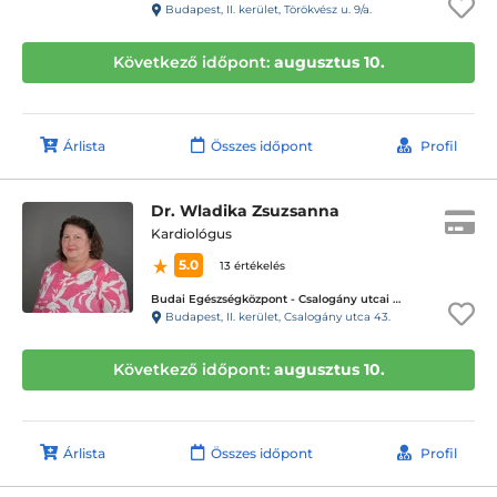
Budapest, II. kerület, Törökvész u. 9/a.
Következő időpont:
augusztus 10.
Árlista
Összes időpont
Profil
Dr. Wladika Zsuzsanna
Kardiológus
5.0
13 értékelés
Budai Egészségközpont - Csalogány utcai magánrendelők
Budapest, II. kerület, Csalogány utca 43.
Következő időpont:
augusztus 10.
Árlista
Összes időpont
Profil