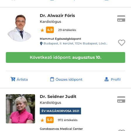
Dr. Alwazir Fóris
Kardiológus
4.9
29 értékelés
Mammut Egészségközpont
Budapest, II. kerület, 1024 Budapest, Lövőház utca 1-5. Mammut II., 4. emelet
Következő időpont:
augusztus 10.
Árlista
Összes időpont
Profil
Dr. Seidner Judit
Kardiológus
ÉV MAGÁNORVOSA 2021
5.0
972 értékelés
Gondosorvos Medical Center