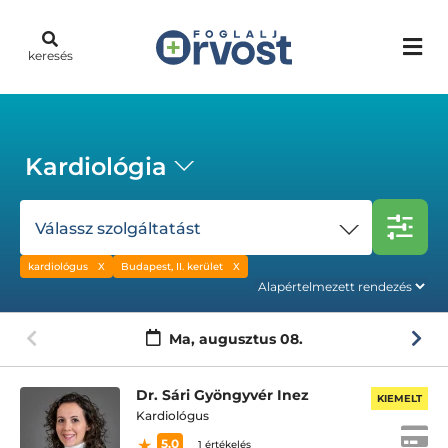
keresés
Kardiológia
Válassz szolgáltatást
kardiológus
Budapest, II. kerület
Ma,
augusztus 08.
Dr. Sári Gyöngyvér Inez
KIEMELT
Kardiológus
5.0
1 értékelés