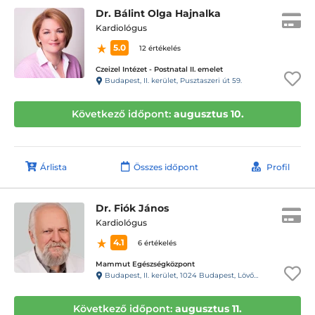
Dr. Bálint Olga Hajnalka
Kardiológus
5.0
12 értékelés
Czeizel Intézet - Postnatal II. emelet
Budapest, II. kerület, Pusztaszeri út 59.
Következő időpont:
augusztus 10.
Árlista
Összes időpont
Profil
Dr. Fiók János
Kardiológus
4.1
6 értékelés
Mammut Egészségközpont
Budapest, II. kerület, 1024 Budapest, Lövőház utca 1-5. Mammut II., 4. emelet
Következő időpont:
augusztus 11.