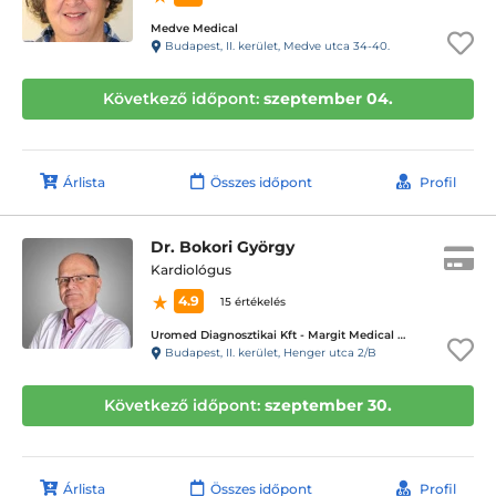
Medve Medical
Budapest, II. kerület, Medve utca 34-40.
Következő időpont:
szeptember 04.
Árlista
Összes időpont
Profil
Dr. Bokori György
Kardiológus
4.9
15 értékelés
Uromed Diagnosztikai Kft - Margit Medical Center
Budapest, II. kerület, Henger utca 2/B
Következő időpont:
szeptember 30.
Árlista
Összes időpont
Profil