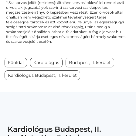
* Szakorvos jelölt (rezidens): általános orvosi oklevéllel rendelkező
orvos, aki jogszabályok szerinti szakorvosi szakképesítés
megszerzésére irányuló képzésben vesz részt. Ezen orvosok által
önállóan nem végezhető szakmai tevékenységért teljes
felelősséggel tartozik és azt közvetlenül felügyeli az egészségügyi
szolgáltató szakorvosa az első részvizsgáig, utána pedig a
szakorvosjelölt önállóan láthat el feladatokat. A foglaljorvost.hu
felelősségét kizárja esetleges névazonosságért bármely szakorvos
és szakorvosjelölt esetén.
Főoldal
Kardiológus
Budapest, II. kerület
Kardiológus Budapest, II. kerület
Kardiológus Budapest, II.