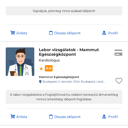
Sajnáljuk, jelenleg nincs szabad időpont!
Árlista
Összes időpont
Profil
Labor vizsgálatok - Mammut
Egészségközpont
Kardiológus
0.0
Mammut Egészségközpont
Budapest, II. kerület, 1024 Budapest, Lövőház utca 1-5. Mammut II., 4. emelet
A labor vizsgálatokra a FoglaljOrvost.hu oldalon keresztül átmenetileg
ninncs lehetőség időpont foglalásra.
Árlista
Összes időpont
Profil