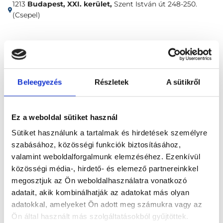
1213
Budapest, XXI. kerület,
Szent István út 248-250.
(Csepel)
Időpontfoglalás
Adatok
Vélemények
Foglalj időpontot
Beleegyezés
Részletek
A sütikről
Nőgyógyászat
Ecsetelés
Ez a weboldal sütiket használ
Sütiket használunk a tartalmak és hirdetések személyre
szabásához, közösségi funkciók biztosításához,
valamint weboldalforgalmunk elemzéséhez. Ezenkívül
közösségi média-, hirdető- és elemező partnereinkkel
megosztjuk az Ön weboldalhasználatra vonatkozó
Főoldal
Klinikák
adatait, akik kombinálhatják az adatokat más olyan
adatokkal, amelyeket Ön adott meg számukra vagy az
Bőrgyógyász, Budapest, XXI. kerület
Ön által használt más szolgáltatásokból gyűjtöttek.