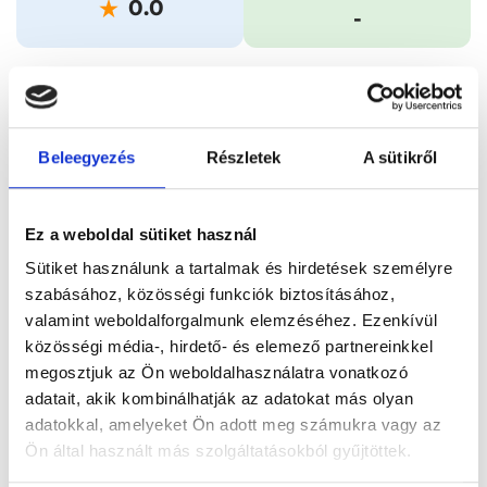
0.0
-
Időpontfoglalás
Adatok
Vélemények
Beleegyezés
Részletek
A sütikről
Foglalj időpontot
Ez a weboldal sütiket használ
Összes szakterület
Covid-19 antigen gyorsteszt
Sütiket használunk a tartalmak és hirdetések személyre
szabásához, közösségi funkciók biztosításához,
valamint weboldalforgalmunk elemzéséhez. Ezenkívül
közösségi média-, hirdető- és elemező partnereinkkel
megosztjuk az Ön weboldalhasználatra vonatkozó
adatait, akik kombinálhatják az adatokat más olyan
Főoldal
Orvosok
Laboráns orvos
adatokkal, amelyeket Ön adott meg számukra vagy az
Laboráns orvos, Budapest, V. kerület
Ön által használt más szolgáltatásokból gyűjtöttek.