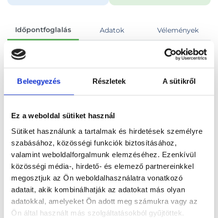
Időpontfoglalás
Adatok
Vélemények
Foglalj időpontot
Beleegyezés
Részletek
A sütikről
Összes szakterület
Laboratóriumi vizsgálatok
Ez a weboldal sütiket használ
Sütiket használunk a tartalmak és hirdetések személyre
szabásához, közösségi funkciók biztosításához,
valamint weboldalforgalmunk elemzéséhez. Ezenkívül
Főoldal
Orvosok
Laboráns orvos
közösségi média-, hirdető- és elemező partnereinkkel
megosztjuk az Ön weboldalhasználatra vonatkozó
Laboráns orvos, Budapest, V. kerület
adatait, akik kombinálhatják az adatokat más olyan
adatokkal, amelyeket Ön adott meg számukra vagy az
Affidea Bank Center - Labor
Ön által használt más szolgáltatásokból gyűjtöttek.