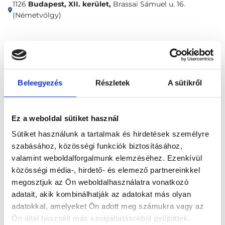
1126
Budapest, XII. kerület,
Brassai Sámuel u. 16.
(Németvölgy)
Időpontfoglalás
Adatok
Vélemények
Foglalj időpontot
Beleegyezés
Részletek
A sütikről
Reumatológia
Ínhüvelygyulladás
Ez a weboldal sütiket használ
Sütiket használunk a tartalmak és hirdetések személyre
szabásához, közösségi funkciók biztosításához,
valamint weboldalforgalmunk elemzéséhez. Ezenkívül
közösségi média-, hirdető- és elemező partnereinkkel
megosztjuk az Ön weboldalhasználatra vonatkozó
Főoldal
Klinikák
adatait, akik kombinálhatják az adatokat más olyan
adatokkal, amelyeket Ön adott meg számukra vagy az
Gyermek ortopédus, Budapest, XII. kerület
Ön által használt más szolgáltatásokból gyűjtöttek.