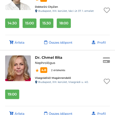
Doktor24 CityZen
Budapest, XIII. kerület, Váci út 37. 1. emelet
14:30
15:00
15:30
18:00
Árlista
Összes időpont
Profil
Dr. Chmel Rita
Nephrológus
4.8
2 értékelés
Visegrádi40 Magánrendelő
Budapest, XIII. kerület, Visegrádi u. 40.
19:00
Árlista
Összes időpont
Profil