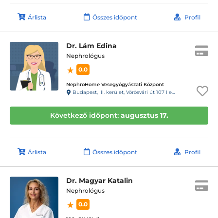
Árlista
Összes időpont
Profil
Dr. Lám Edina
Nephrológus
0.0
NephroHome Vesegyógyászati Központ
Budapest, III. kerület, Vörösvári út 107 I emelet 4-5 ajtó; Bejárat: Hévízi út felől Kapucsengő: 14-15
Következő időpont:
augusztus 17.
Árlista
Összes időpont
Profil
Dr. Magyar Katalin
Nephrológus
0.0