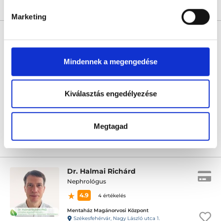
Árlista
Összes időpont
Profil
Marketing
Dr. Antonya Gábor
Nephrológus
0.0
Mindennek a megengedése
Budai Egészségközpont - Nagy Jenő utcai magánrendelők
Budapest, XII. kerület, Nagy Jenő utca 8.
Kiválasztás engedélyezése
Következő időpont:
szeptember 02.
Megtagad
Árlista
Összes időpont
Profil
Dr. Halmai Richárd
Nephrológus
4.9
4 értékelés
Mentaház Magánorvosi Központ
Székesfehérvár, Nagy László utca 1.