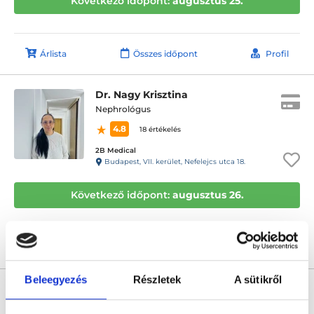
Következő időpont:
augusztus 25.
Árlista
Összes időpont
Profil
Dr. Nagy Krisztina
Nephrológus
4.8
18 értékelés
2B Medical
Budapest, VII. kerület, Nefelejcs utca 18.
Következő időpont:
augusztus 26.
Árlista
Összes időpont
Profil
Beleegyezés
Részletek
A sütikről
Dr. Kálmán Éva
Nephrológus