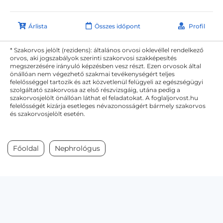
Árlista
Összes időpont
Profil
* Szakorvos jelölt (rezidens): általános orvosi oklevéllel rendelkező
orvos, aki jogszabályok szerinti szakorvosi szakképesítés
megszerzésére irányuló képzésben vesz részt. Ezen orvosok által
önállóan nem végezhető szakmai tevékenységért teljes
felelősséggel tartozik és azt közvetlenül felügyeli az egészségügyi
szolgáltató szakorvosa az első részvizsgáig, utána pedig a
szakorvosjelölt önállóan láthat el feladatokat. A foglaljorvost.hu
felelősségét kizárja esetleges névazonosságért bármely szakorvos
és szakorvosjelölt esetén.
Főoldal
Nephrológus