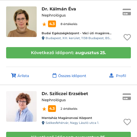
Dr. Kálmán Éva
Nephrológus
4.3
8 értékelés
Budai Egészségközpont - Váci úti magánrendelők
Budapest, XIII. kerület, 1138 Budapest, BSR Center, Váci út 135-139.
Következő időpont:
augusztus 25.
Árlista
Összes időpont
Profil
Dr. Sziliczei Erzsébet
Nephrológus
4.3
2 értékelés
Mentaház Magánorvosi Központ
Székesfehérvár, Nagy László utca 1.