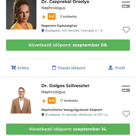
Dr. Cseprekál Orsolya
Nephrológus
5.0
3 értékelés
Regenero Egészségház
Budapest, XIII. kerület, Csanády u. 1-3.
Következő időpont:
szeptember 08.
Árlista
Összes időpont
Profil
Dr. Dolgos Szilveszter
Nephrológus
5.0
17 értékelés
NephroHome Vesegyógyászati Központ
Budapest, III. kerület, Vörösvári út 107 I emelet 4-5 ajtó; Bejárat: Hévízi út felől Kapucsengő: 14-15
Következő időpont:
szeptember 14.