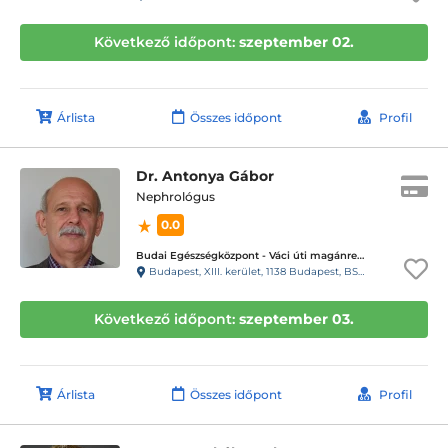
Következő időpont:
szeptember 02.
Árlista
Összes időpont
Profil
Dr. Antonya Gábor
Nephrológus
0.0
Budai Egészségközpont - Váci úti magánrendelők
Budapest, XIII. kerület, 1138 Budapest, BSR Center, Váci út 135-139.
Következő időpont:
szeptember 03.
Árlista
Összes időpont
Profil