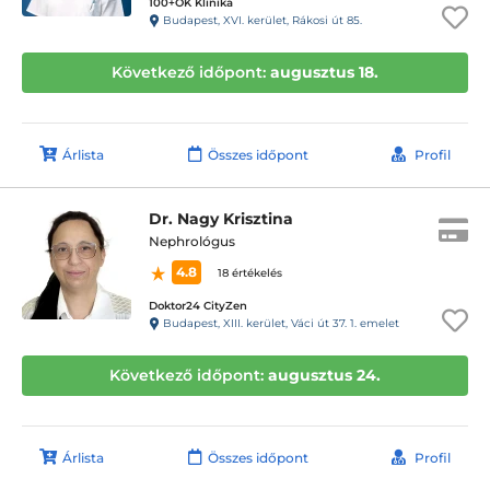
100+OK Klinika
Budapest, XVI. kerület, Rákosi út 85.
Következő időpont:
augusztus 18.
Árlista
Összes időpont
Profil
Dr. Nagy Krisztina
Nephrológus
4.8
18 értékelés
Doktor24 CityZen
Budapest, XIII. kerület, Váci út 37. 1. emelet
Következő időpont:
augusztus 24.
Árlista
Összes időpont
Profil