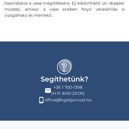
használatos a vese megítélésére. Ez kibővíthető ún. doppler
móddal, amikor a vese ereiben folyó véráramlás is
vizsgálható és mérhető.
Segíthetünk?
+36 1 700-1398
(H-P: 8:00-20:00)
office@foglaljorvost.hu