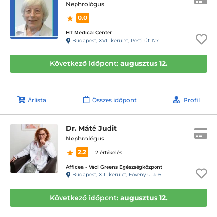
Nephrológus
0.0
HT Medical Center
Budapest, XVII. kerület, Pesti út 177.
Következő időpont:
augusztus 12.
Árlista
Összes időpont
Profil
Dr. Máté Judit
Nephrológus
2.2
2 értékelés
Affidea - Váci Greens Egészségközpont
Budapest, XIII. kerület, Föveny u. 4-6
Következő időpont:
augusztus 12.