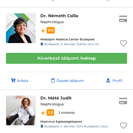
Dr. Németh Csilla
Nephrológus
0.0
Medalpin Medical Center Budapest
Budapest, X. kerület, Szállás utca 24
Következő időpont:
holnap
Árlista
Összes időpont
Profil
Dr. Máté Judit
Nephrológus
2.2
2 értékelés
Mammut Egészségközpont
Budapest, II. kerület, 1024 Budapest, Lövőház utca 1-5. Mammut II., 4. emelet