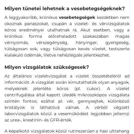
Milyen tünetei lehetnek a vesebetegségeknek?
A leggyakoribb, krónikus
vesebetegségek
kezdetben nem
okoznak panaszokat, csupán a vizelet- és vérvizsgálatok
kóros eredményei utalhatnak rá. Akut esetben, vagy a
krónikus forma előrehaladott szakaszában magas
vérnyomás, vérszegénység, hányinger, gyengeség,
túlságosan sok, vagy túlságosan kevés vizelet, testszerte
kialakuló ödémák, illetve nehézlégzés jelentkezhet.
Milyen vizsgálatok szükségesek?
Az általános vizeletvizsgálat a vizelet összetételéről ad
információt. A vizsgálat során kimutathatók olyan anyagok,
melyeknek jelenléte kóros (pl. cukor). A vizelet
centrifugálása által kapott üledék mikroszkópos vizsgálata
szintén fontos; ezáltal pl. vér, gennysejtek, különböző
kristályok is láthatóvá válnak. A vérből végzett
laborvizsgálatok közül a veseműködést legjobban jellemzi
az urea-, kreatinin- és GFR-érték.
A képalkotó vizsgálatok közül rutinszerűen a hasi ultrahang