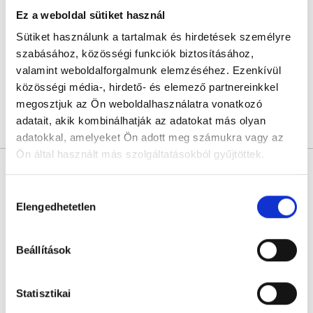
4.3
8 értékelés
Ez a weboldal sütiket használ
Budai Egészségközpont - Csalogány utcai magánrendelők
Sütiket használunk a tartalmak és hirdetések személyre
Budapest, II. kerület, Csalogány utca 43.
szabásához, közösségi funkciók biztosításához,
valamint weboldalforgalmunk elemzéséhez. Ezenkívül
Következő időpont:
szeptember 01.
közösségi média-, hirdető- és elemező partnereinkkel
megosztjuk az Ön weboldalhasználatra vonatkozó
adatait, akik kombinálhatják az adatokat más olyan
Árlista
Összes időpont
Profil
adatokkal, amelyeket Ön adott meg számukra vagy az
Ön által használt más szolgáltatásokból gyűjtöttek.
Dr. Kiss Eszter
Nephrológus
Cookie
Hozzájárulás
0.0
szabályzat:
https://foglaljorvost.hu/info/foglaljorvost-
Elengedhetetlen
kiválasztása
hu-cookie-szabalyzat/
HT Medical Center
Budapest, XVII. kerület, Pesti út 177.
Beállítások
Következő időpont:
szeptember 02.
Statisztikai