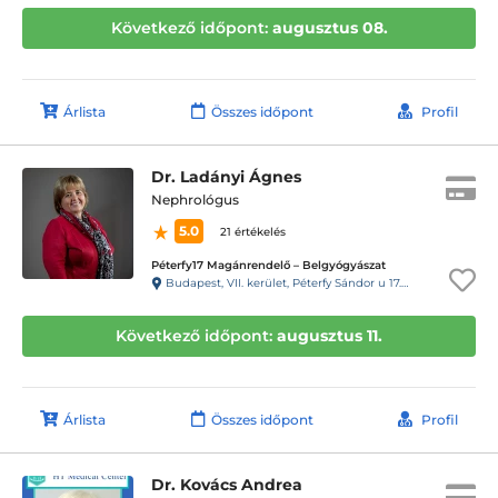
Következő időpont:
augusztus 08.
Árlista
Összes időpont
Profil
Dr. Ladányi Ágnes
Nephrológus
5.0
21 értékelés
Péterfy17 Magánrendelő – Belgyógyászat
Budapest, VII. kerület, Péterfy Sándor u 17. 4.emelet 29. 13-as kapucsengő
Következő időpont:
augusztus 11.
Árlista
Összes időpont
Profil
Dr. Kovács Andrea