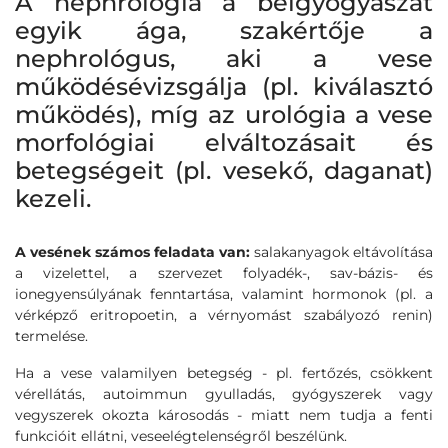
A nephrológia a belgyógyászat
egyik ága, szakértője a
nephrológus, aki a vese
működésévizsgálja (pl. kiválasztó
működés), míg az urológia a vese
morfológiai elváltozásait és
betegségeit (pl. vesekő, daganat)
kezeli.
A vesének számos feladata van:
salakanyagok eltávolítása
a vizelettel, a szervezet folyadék-, sav-bázis- és
ionegyensúlyának fenntartása, valamint hormonok (pl. a
vérképző eritropoetin, a vérnyomást szabályozó renin)
termelése.
Ha a vese valamilyen betegség - pl. fertőzés, csökkent
vérellátás, autoimmun gyulladás, gyógyszerek vagy
vegyszerek okozta károsodás - miatt nem tudja a fenti
funkcióit ellátni, veseelégtelenségről beszélünk.