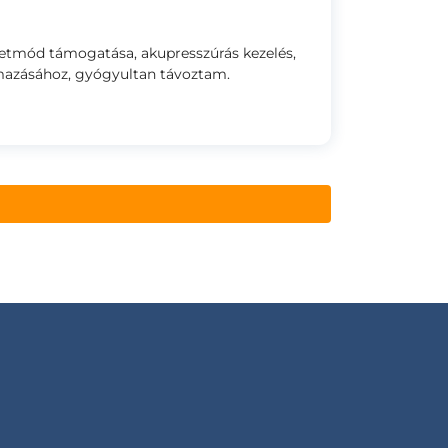
életmód támogatása, akupresszúrás kezelés,
mazásához, gyógyultan távoztam.