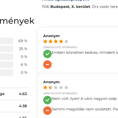
1106
Budapest, X. kerület
,
Örs vezér tere
lemények
Anonym
69 %
(ellenőrzött értékelés)
25 %
Emberi közvetlen kedves, mindent 
0 %
-
6 %
0 %
Anonym
(ellenőrzött értékelés)
ége
4.63
Nem volt ilyen! A váró nagyon szép ti
4.38
Semmi megoldás nem született. Papí