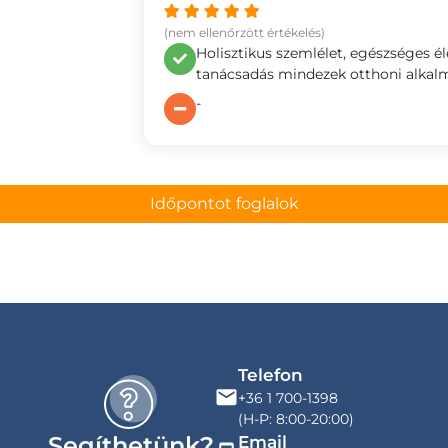
(nem ellenőrzött értékelés)
Holisztikus szemlélet, egészséges 
tanácsadás mindezek otthoni alkal
-
Időpontot foglalok
Telefon
+36 1 700-1398
(H-P: 8:00-20:00)
Segíthetünk?
Email