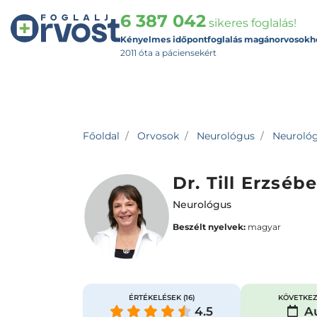
6 387 042
sikeres foglalás!
Kényelmes időpontfoglalás magánorvosokh
2011 óta a páciensekért
Főoldal
Orvosok
Neurológus
Neurológu
Dr. Till Erzsébe
Neurológus
Beszélt nyelvek:
magyar
ÉRTÉKELÉSEK
(16)
KÖVETKEZ
4.5
Au