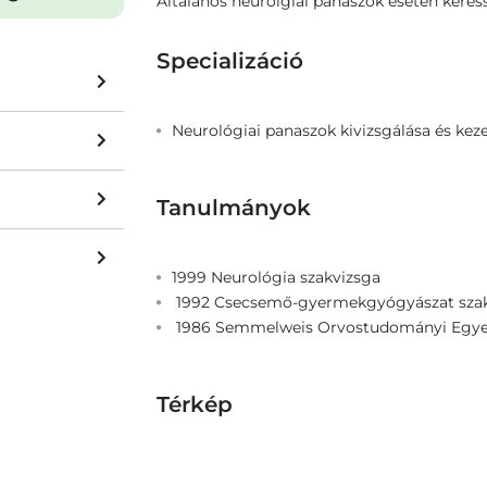
Általános neurolgiai panaszok esetén kere
Specializáció
Neurológiai panaszok kivizsgálása és keze
Tanulmányok
1999 Neurológia szakvizsga
1992 Csecsemő-gyermekgyógyászat szak
1986 Semmelweis Orvostudományi Egy
Térkép