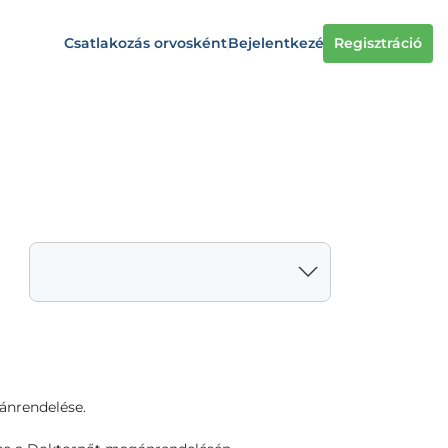
Csatlakozás orvosként
Bejelentkezés
Regisztráció
ánrendelése.