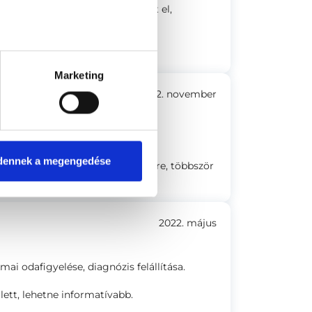
jó életmódbeli tanácsokkal látott el,
tam beépíteni az életmódomba.
Marketing
2022. november
gált, kedves volt.
dennek a megengedése
yértelmű válaszokat a kérdéseimre, többször
t dolgokra.
2022. május
i odafigyelése, diagnózis felállítása.
lett, lehetne informatívabb.