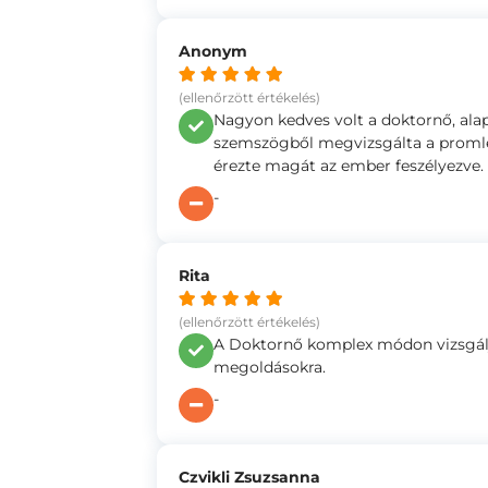
Anonym
(ellenőrzött értékelés)
Nagyon kedves volt a doktornő, ala
szemszögből megvizsgálta a proml
érezte magát az ember feszélyezve.
-
Rita
(ellenőrzött értékelés)
A Doktornő komplex módon vizsgálja 
megoldásokra.
-
Czvikli Zsuzsanna