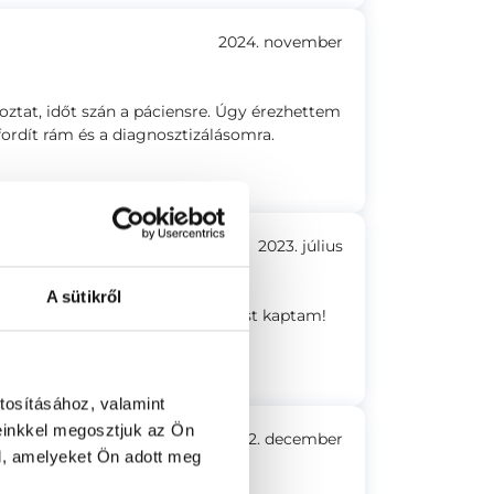
2024. november
koztat, időt szán a páciensre. Úgy érezhettem
rdít rám és a diagnosztizálásomra.
2023. július
A sütikről
 figyelt, teljeskörű tájékoztatást kaptam!
tosításához, valamint
einkkel megosztjuk az Ön
2022. december
l, amelyeket Ön adott meg