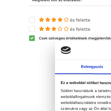
Megfelelő volt az ellátásod?
és felette
és felette
Csak szöveges értékelések megjeleníté
Beleegyezés
Ez a weboldal sütiket haszn
Sütiket használunk a tartal
weboldalforgalmunk elemzésé
weboldalhasználatra vonatko
számukra vagy az Ön által ha