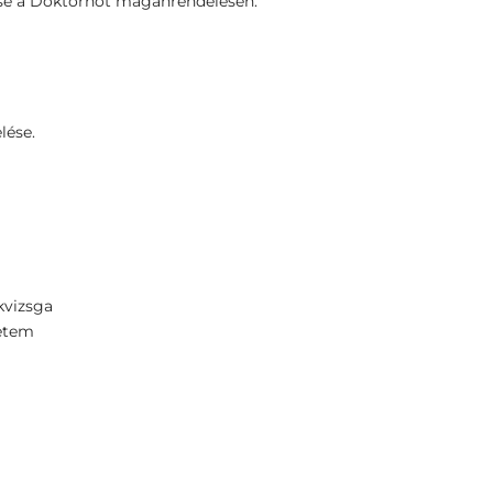
sse a Doktornőt magánrendelésén.
lése.
vizsga
etem