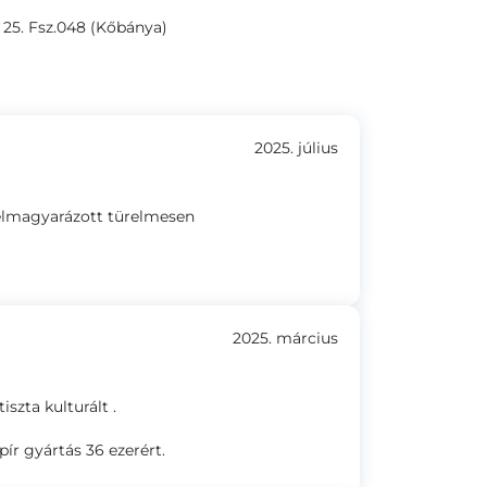
 25. Fsz.048 (Kőbánya)
2025. július
elmagyarázott türelmesen
2025. március
szta kulturált .
r gyártás 36 ezerért.