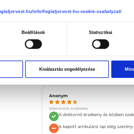
A Doktornő kedves, profi, alapos és 
amelyeket sajnos csak részben tud
foglaljorvost.hu/info/foglaljorvost-hu-cookie-szabalyzat/
-
Beállítások
Statisztikai
Anonym
(ellenőrzött értékelés)
Türelmesen végighallgatott, megvizs
Kiválasztás engedélyezése
Min
A doktornő kicsit nehezen adott eg
kellett konkrétan rákérdeznem adot
Anonym
(ellenőrzött értékelés)
A doktornő érzékeny és közben szakma
A kapott ambuláns lap elég szerény 