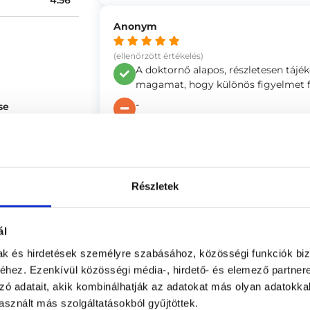
4.56
Anonym
(ellenőrzött értékelés)
A doktornő alapos, részletesen tájé
magamat, hogy különös figyelmet fo
-
se
Reka
(ellenőrzött értékelés)
Részletek
A Doktornő nagyon kedves, mindenre
-
ál
mak és hirdetések személyre szabásához, közösségi funkciók biz
hez. Ezenkívül közösségi média-, hirdető- és elemező partner
Irén
zó adatait, akik kombinálhatják az adatokat más olyan adatokka
sznált más szolgáltatásokból gyűjtöttek.
(ellenőrzött értékelés)