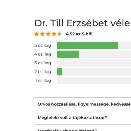
Dr. Till Erzsébet vé
4.52 az 5-ből
5 csillag
4 csillag
3 csillag
2 csillag
1 csillag
Orvos hozzáállása, figyelmessége, kedvess
Megfelelő volt a tájékoztatásod?