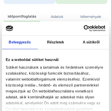
Időpontfoglalás
Adatok
Vélemények
Foglalj időpontot
Beleegyezés
Részletek
A sütikről
Összes szakterület
Kismedencei ultrahang vizsgálat
Ez a weboldal sütiket használ
Sütiket használunk a tartalmak és hirdetések személyre
szabásához, közösségi funkciók biztosításához,
valamint weboldalforgalmunk elemzéséhez. Ezenkívül
Főoldal
Orvosok
Nőgyógyász
közösségi média-, hirdető- és elemező partnereinkkel
megosztjuk az Ön weboldalhasználatra vonatkozó
Nőgyógyász, Budapest, XIII. kerület
adatait, akik kombinálhatják az adatokat más olyan
adatokkal, amelyeket Ön adott meg számukra vagy az
Dr. Fedina Laura
Ön által használt más szolgáltatásokból gyűjtöttek.