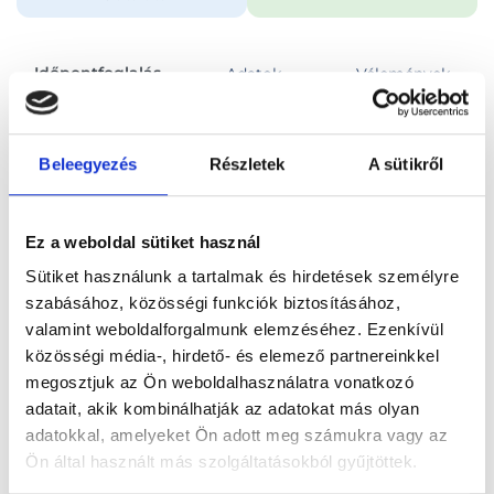
Időpontfoglalás
Adatok
Vélemények
Foglalj időpontot
Beleegyezés
Részletek
A sütikről
Összes szakterület
Konzultáció, általános vizsgálat
Ez a weboldal sütiket használ
Sütiket használunk a tartalmak és hirdetések személyre
szabásához, közösségi funkciók biztosításához,
valamint weboldalforgalmunk elemzéséhez. Ezenkívül
közösségi média-, hirdető- és elemező partnereinkkel
Főoldal
Orvosok
Nőgyógyász
megosztjuk az Ön weboldalhasználatra vonatkozó
adatait, akik kombinálhatják az adatokat más olyan
Nőgyógyász, Budaörs
Dr. Kis Éva
adatokkal, amelyeket Ön adott meg számukra vagy az
Ön által használt más szolgáltatásokból gyűjtöttek.