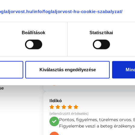
(ellenőrzött értékelés)
Gyors, fájdalommentes vizsgálat. A 
foglaljorvost.hu/info/foglaljorvost-hu-cookie-szabalyzat/
ége
4.94
állapot felmérése érdekében.
-
4.93
Beállítások
Statisztikai
4.93
Anonym
(ellenőrzött értékelés)
Doktor Úr nagyon kedves volt. Látsz
Kiválasztás engedélyezése
Min
profi szakember.
-
se
Ildikó
(ellenőrzött értékelés)
Pontos, figyelmes, türelmes orvos. 
Figyelembe veszi a beteg érzékenysé
-