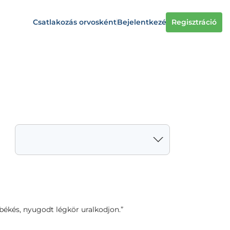
Csatlakozás orvosként
Bejelentkezés
Regisztráció
ékés, nyugodt légkör uralkodjon.”