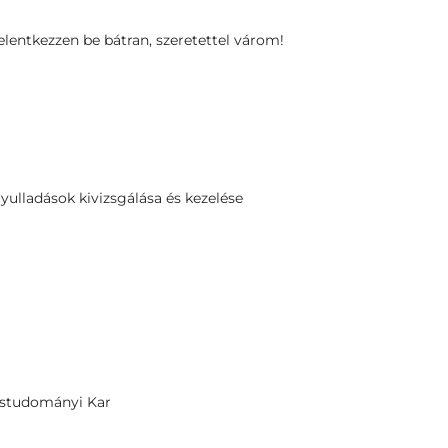
elentkezzen be bátran, szeretettel várom!
ulladások kivizsgálása és kezelése
ostudományi Kar