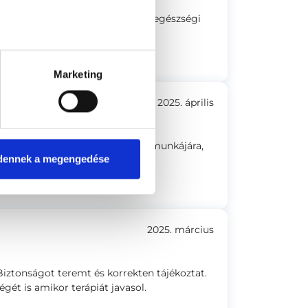
szakorvos kérdéseket tesz fel az egészségi
Marketing
2025. április
ik, hogy Ő hivatásként tekint a munkájára,
dennek a megengedése
2025. március
Biztonságot teremt és korrekten tájékoztat.
gét is amikor terápiát javasol.