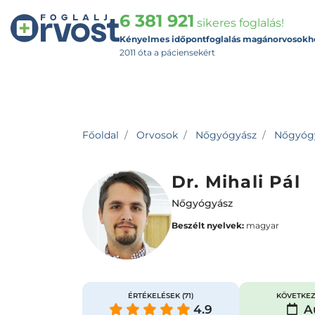
6 381 921
sikeres foglalás!
Kényelmes időpontfoglalás magánorvosokh
2011 óta a páciensekért
Főoldal
Orvosok
Nőgyógyász
Nőgyógy
Dr. Mihali Pál
Nőgyógyász
Beszélt nyelvek:
magyar
ÉRTÉKELÉSEK
(71)
KÖVETKEZ
4.9
Au