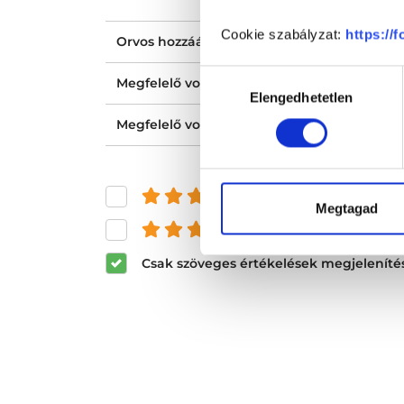
Cookie szabályzat:
https://
Orvos hozzáállása, figyelmessége, kedvess
Hozzájárulás
Megfelelő volt a tájékoztatásod?
Elengedhetetlen
kiválasztása
Megfelelő volt az ellátásod?
és felette
Megtagad
és felette
Csak szöveges értékelések megjeleníté