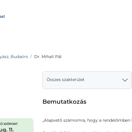
oz!
ász, Budaörs
Dr. Mihali Pál
Összes szakterület
Bemutatkozás
„Alapvető számomra, hogy a rendelőmben b
Ő IDŐPONT
g. 11.