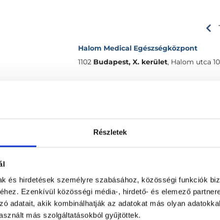
Halom Medical Egészségközpont
1102
Budapest, X. kerület
,
Halom utca 10
mények
Anonym
Részletek
(ellenőrzött értékelés)
94 %
Nagyon kedves, alapos, figyelmes. 
4 %
ál
-
1 %
mak és hirdetések személyre szabásához, közösségi funkciók biz
0 %
hez. Ezenkívül közösségi média-, hirdető- és elemező partner
Katalin Adrienn
0 %
zó adatait, akik kombinálhatják az adatokat más olyan adatokka
sznált más szolgáltatásokból gyűjtöttek.