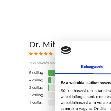
Dr. Mihali Pál véle
4.93 az 5-ből
71 értékelés alapján
Beleegyezés
5 csillag
4 csillag
Ez a weboldal sütiket haszn
3 csillag
Sütiket használunk a tartal
2 csillag
weboldalforgalmunk elemzésé
1 csillag
weboldalhasználatra vonatko
számukra vagy az Ön által ha