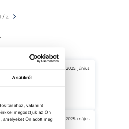
1 / 2
.
2025. június
A sütikről
Csak ajánlani tudom
tosításához, valamint
einkkel megosztjuk az Ön
2025. május
l, amelyeket Ön adott meg