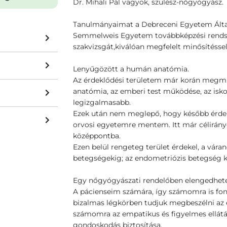
Dr. Mihali Pál vagyok, szülész-nőgyógyász.
Tanulmányaimat a Debreceni Egyetem Álta
Semmelweis Egyetem továbbképzési rendsz
szakvizsgát,kiválóan megfelelt minősítéssel
Lenyűgözött a humán anatómia.
Az érdeklődési területem már korán megmu
anatómia, az emberi test működése, az isk
legizgalmasabb.
Ezek után nem meglepő, hogy később érdek
orvosi egyetemre mentem. Itt már célirány
középpontba.
Ezen belül rengeteg terület érdekel, a vár
betegségekig; az endometriózis betegség
Egy nőgyógyászati rendelőben elengedhetet
A pácienseim számára, így számomra is fon
bizalmas légkörben tudjuk megbeszélni az e
számomra az empatikus és figyelmes ellátás
gondoskodás biztosítása.