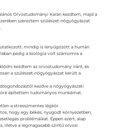
lános Orvostudományi Karán kezdtem, majd a
erében szereztem szülészet-nőgyógyászat
.
tatkozott: mindig is lenyűgözött a humán
olában pedig a biológia volt számomra a
lődni kezdtem az orvostudomány iránt, és
osan a szülészet-nőgyógyászat került a
andósgondozástól kezdve a nőgyógyászati
 köré építettem tudományos munkámat.
len a stresszmentes légkör.
tos, hogy egy békés, nyugodt környezetben,
setleges problémáikat. Éppen ezért, alap
, illetve a legmagasabb szintű orvosi