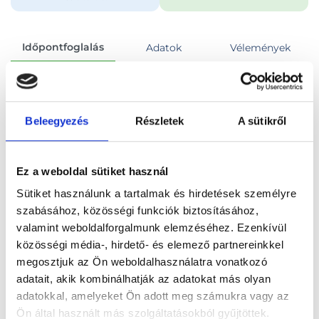
Időpontfoglalás
Adatok
Vélemények
Foglalj időpontot
Beleegyezés
Részletek
A sütikről
Összes szakterület
Ez a weboldal sütiket használ
Sütiket használunk a tartalmak és hirdetések személyre
szabásához, közösségi funkciók biztosításához,
valamint weboldalforgalmunk elemzéséhez. Ezenkívül
Főoldal
Orvosok
Nőgyógyász
közösségi média-, hirdető- és elemező partnereinkkel
megosztjuk az Ön weboldalhasználatra vonatkozó
Nőgyógyász, Budapest, III. kerület
adatait, akik kombinálhatják az adatokat más olyan
adatokkal, amelyeket Ön adott meg számukra vagy az
Dr. Steiner Tidhar
Ön által használt más szolgáltatásokból gyűjtöttek.