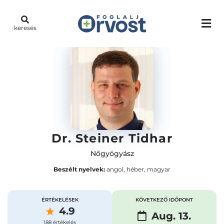
keresés
Dr. Steiner Tidhar
Nőgyógyász
Beszélt nyelvek:
angol, héber, magyar
ÉRTÉKELÉSEK
KÖVETKEZŐ IDŐPONT
4.9
Aug. 13.
188 értékelés