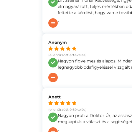
Dr. Steiner Tidhar kedvessége, figy
elmagyarázott, teljes mértékben oda 
feltette a kérdést, hogy van-e tová
-
Anonym
(ellenőrzött értékelés)
Nagyon figyelmes és alapos. Mindenr
legnagyobb odafigyeléssel vizsgált 
-
Anett
(ellenőrzött értékelés)
Nagyon profi a Doktor Úr, az asszis
megkaptuk a választ és a segítsége
-