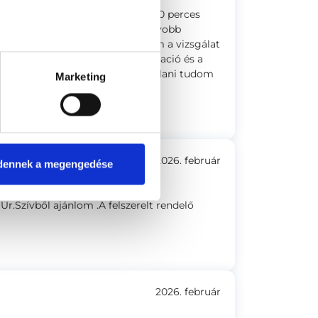
 Dr. Steiner, rendkìvül alapos 40 perces
zre külön kitèrt a lehető legnagyobb
n és jó kezekben éreztem magam a vizsgálat
lérhető volt az Orvos a kommunikació és a
n ès pontosan zajlott. Csak ajànlani tudom
Marketing
t. 2
2026. február
dennek a megengedése
Úr.Szívből ajánlom .A felszerelt rendelő
2026. február