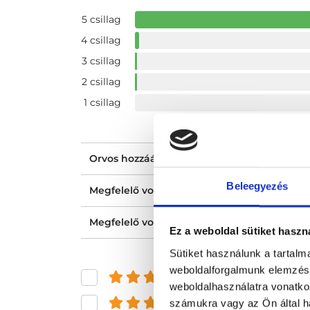
5 csillag
4 csillag
3 csillag
2 csillag
1 csillag
Orvos hozzáállása, figyelmessége, kedvess
Beleegyezés
Megfelelő volt a tájékoztatásod?
Megfelelő volt az ellátásod?
Ez a weboldal sütiket haszn
Sütiket használunk a tartal
weboldalforgalmunk elemzésé
és felette
weboldalhasználatra vonatko
és felette
számukra vagy az Ön által ha