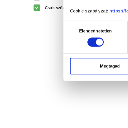
Csak szöveges értékelések megjeleníté
Cookie szabályzat:
https://
Hozzájárulás
Elengedhetetlen
kiválasztása
Megtagad