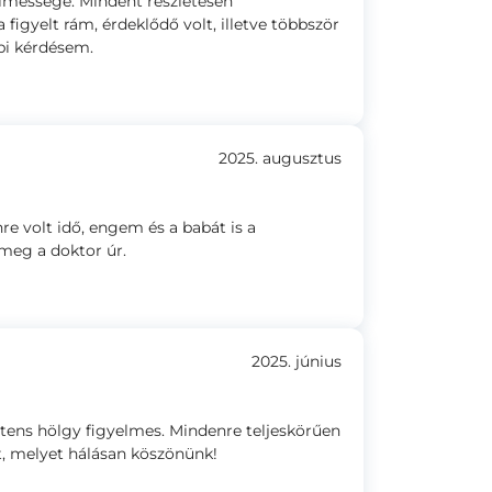
elmessége. Mindent részletesen
figyelt rám, érdeklődő volt, illetve többször
bbi kérdésem.
2025. augusztus
e volt idő, engem és a babát is a
meg a doktor úr.
2025. június
ztens hölgy figyelmes. Mindenre teljeskörűen
t, melyet hálásan köszönünk!