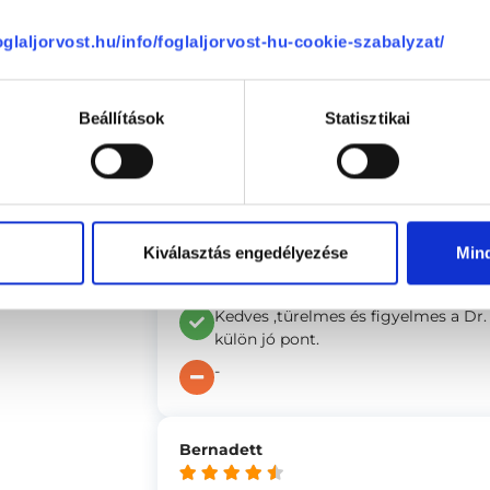
Màr masodik várandósságomat kìsèri
se
foglaljorvost.hu/info/foglaljorvost-hu-cookie-szabalyzat/
ultrahangot vegzett, minden testrés
pontossággal. Teljesen biztonságba
és az ultrahangok alatt. Online is e
fizetés is problémamentesen, gyorsa
Beállítások
Statisztikai
mind mint Orvost mind mint ember
-
Anonym
Kiválasztás engedélyezése
Min
(ellenőrzött értékelés)
Kedves ,türelmes és figyelmes a Dr. 
külön jó pont.
-
Bernadett