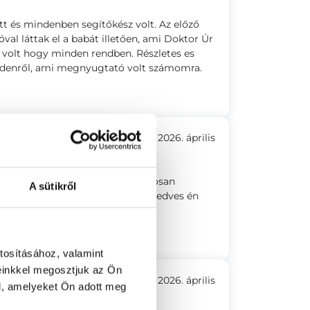
 és mindenben segítőkész volt. Az előző
val láttak el a babát illetően, ami Doktor Úr
ű volt hogy minden rendben. Részletes es
ndenről, ami megnyugtató volt számomra.
2026. április
tájékoztat. Vizsgálat előtt alaposan
A sütikről
mindenről tájékoztatott. Nagyon kedves én
tosításához, valamint
einkkel megosztjuk az Ön
2026. április
l, amelyeket Ön adott meg