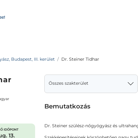
oz!
sz, Budapest, III. kerület
Dr. Steiner Tidhar
har
Összes szakterület
agyar
Bemutatkozás
Dr. Steiner szülész-nőgyógyász és ultrahan
Ő IDŐPONT
g. 13.
Szakképesítéseinek köszönhetően nagy tud