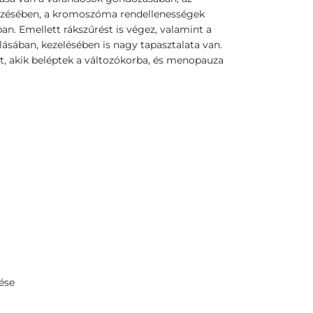
dezésében, a kromoszóma rendellenességek
n. Emellett rákszűrést is végez, valamint a
ásában, kezelésében is nagy tapasztalata van.
ét, akik beléptek a változókorba, és menopauza
ése