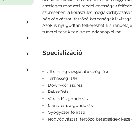
esetleges magzati rendellenességek felfe
szűrésében, a koraszülés megakadályozásába
nőgyógyászati fertőző betegségek kivizsgál
Azok is nyugodtan felkereshetik a rendelőj
tünetei teszik tönkre mindennapjaikat.
Specializáció
Ultrahang vizsgálatok végzése
Terhességi UH
Down-kór szűrés
Rákszűrés
Várandós gondozás
Menopauza-gondozás
Gyógyszer felírása
Nőgyógyászati fertőző betegségek kezel