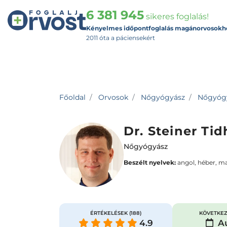
6 381 945
sikeres foglalás!
Kényelmes időpontfoglalás magánorvosokh
2011 óta a páciensekért
Főoldal
Orvosok
Nőgyógyász
Nőgyógyá
Dr. Steiner Tid
Nőgyógyász
Beszélt nyelvek:
angol, héber, m
ÉRTÉKELÉSEK
(188)
KÖVETKEZ
4.9
Au