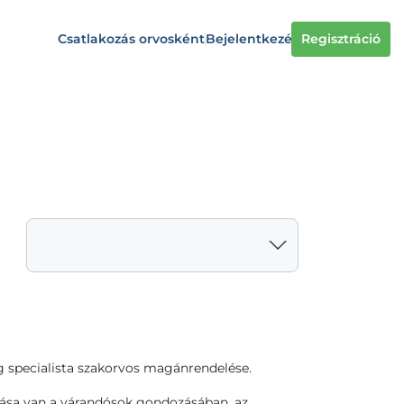
Csatlakozás orvosként
Bejelentkezés
Regisztráció
g specialista szakorvos magánrendelése.
ása van a várandósok gondozásában, az