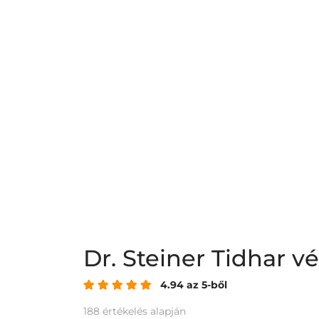
Dr. Steiner Tidhar 
4.94 az 5-ből
188 értékelés alapján