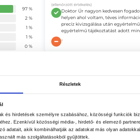
(ellenőrzött értékelés)
97 %
Doktor Úr nagyon kedvesen fogadott
helyen ahol voltam, téves információ
2 %
precíz kivizsgálása után egyértelm
1 %
egyértelmű tájékoztatást adott mi
1 %
-
0 %
Anonym
ége
4.94
(ellenőrzött értékelés)
Doktor Úr nagyon alapos, mindenről 
Részletek
4.91
kikérdezett és vizsgálat közben is 
mindenkinek csak ajánlani tudom!
4.95
-
ál
mak és hirdetések személyre szabásához, közösségi funkciók biz
hez. Ezenkívül közösségi média-, hirdető- és elemező partner
דורה קלרה
zó adatait, akik kombinálhatják az adatokat más olyan adatokka
sznált más szolgáltatásokból gyűjtöttek.
(ellenőrzött értékelés)