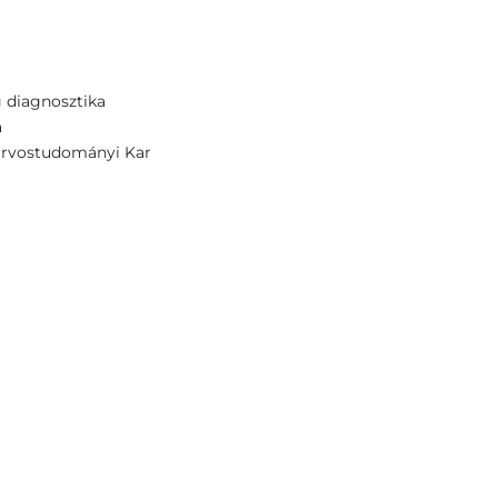
g diagnosztika
a
Orvostudományi Kar