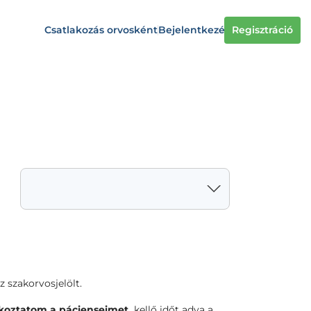
Csatlakozás orvosként
Bejelentkezés
Regisztráció
 szakorvosjelölt.
ékoztatom a pácienseimet,
kellő időt adva a