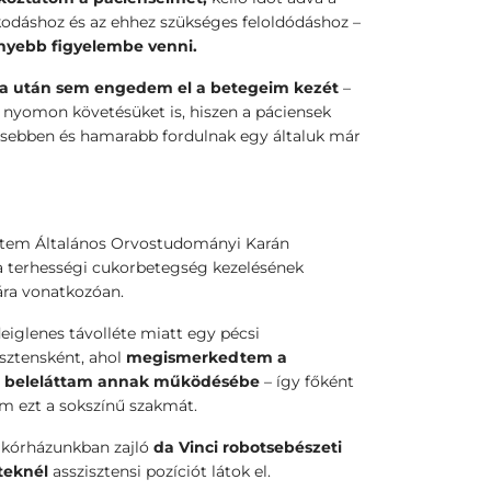
odáshoz és az ehhez szükséges feloldódáshoz –
nnyebb figyelembe venni.
a után sem engedem el a betegeim kezét
–
 nyomon követésüket is, hiszen a páciensek
esebben és hamarabb fordulnak egy általuk már
tem Általános Orvostudományi Karán
terhességi cukorbetegség kezelésének
ára vonatkozóan.
iglenes távolléte miatt egy pécsi
sztensként, ahol
megismerkedtem a
tve beleláttam annak működésébe
– így főként
am ezt a sokszínű szakmát.
a kórházunkban zajló
da Vinci robotsebészeti
teknél
asszisztensi pozíciót látok el.