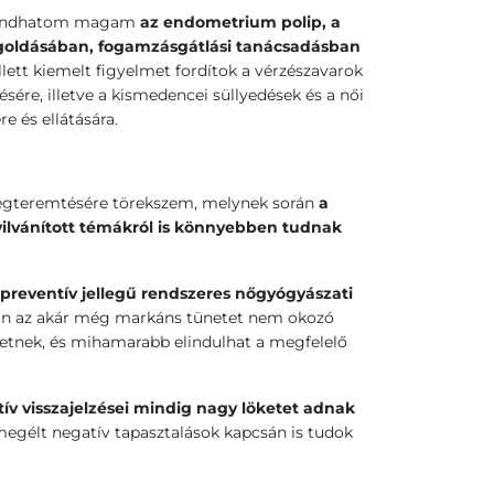
 mondhatom magam
az endometrium polip, a
goldásában, fogamzásgátlási tanácsadásban
ett kiemelt figyelmet fordítok a vérzészavarok
ésére, illetve a kismedencei süllyedések és a női
re és ellátására.
megteremtésére törekszem, melynek során
a
ilvánított témákról is könnyebben tudnak
 preventív jellegű rendszeres nőgyógyászati
án az akár még markáns tünetet nem okozó
hetnek, és mihamarabb elindulhat a megfelelő
tív visszajelzései mindig nagy löketet adnak
gélt negatív tapasztalások kapcsán is tudok