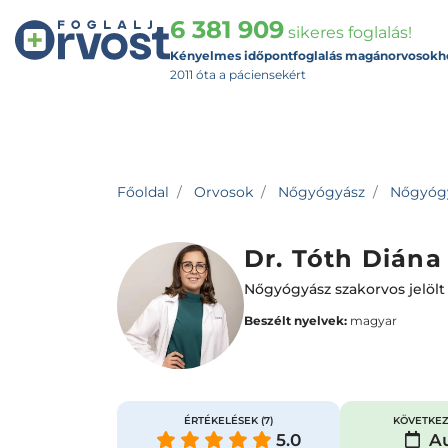
6 381 909
sikeres foglalás!
Kényelmes időpontfoglalás magánorvosokh
2011 óta a páciensekért
Főoldal
Orvosok
Nőgyógyász
Nőgyógyá
Dr. Tóth Diána
Nőgyógyász szakorvos jelölt 
Beszélt nyelvek:
magyar
ÉRTÉKELÉSEK
(7)
KÖVETKEZ
5.0
Au