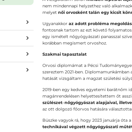
nem mindennapi helyzethez való alkalmazk
melyet
női orvosként talán egy kicsit kö
Ugyanakkor
az adott probléma megoldás
fontosnak tartom az ezt követő folyamatos
egy ismételt nőgyógyászati panasszal szív
korábban megismert orvoshoz.
Szakmai tapasztalat
Orvosi diplomámat a Pécsi Tudományegye
szereztem 2021-ben. Diplomamunkámban a 
hatását vizsgáltam a magzat születési súly
2019-ben egy kedves egyetemi barátnőm ide
magánrendelésen helyettesítettem őt asszi
szülészet
–
nőgyógyászat alapjaival, ille
az ott dolgozó főorvos hatására választott
Büszke vagyok rá, hogy 2023 januárja óta 
technikával végzett nőgyógyászati műté