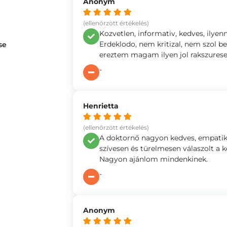
Anonym
(ellenőrzött értékelés)
Kozvetlen, informativ, kedves, ilyen
Erdeklodo, nem kritizal, nem szol b
se
ereztem magam ilyen jol rakszures
-
Henrietta
(ellenőrzött értékelés)
A doktornő nagyon kedves, empatik
szívesen és türelmesen válaszolt a 
Nagyon ajánlom mindenkinek.
-
Anonym