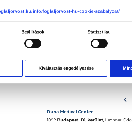
foglaljorvost.hu/info/foglaljorvost-hu-cookie-szabalyzat/
Beállítások
Statisztikai
Kiválasztás engedélyezése
Min
Duna Medical Center
1092
Budapest, IX. kerület
,
Lechner Ödön