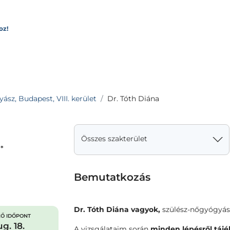
oz!
sz, Budapest, VIII. kerület
Dr. Tóth Diána
Összes szakterület
*
Bemutatkozás
Dr. Tóth Diána vagyok,
szülész-nőgyógyász
Ő IDŐPONT
g. 18.
A vizsgálataim során
minden lépésről táj