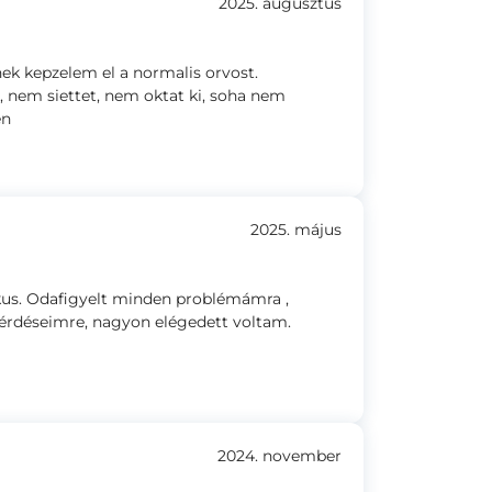
2025. augusztus
nek kepzelem el a normalis orvost.
e, nem siettet, nem oktat ki, soha nem
en
2025. május
us. Odafigyelt minden problémámra ,
kérdéseimre, nagyon elégedett voltam.
2024. november