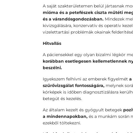
A saját szakterületemen belül jártasnak
mióma és a petefészek ciszta műtéti me
és a várandósgondozásban.
Mindezek mell
kivizsgálására, konzervatív és operatív kezel
vizelettartási problémák okainak felderítésé
Hitvallás
A páciensekkel egy olyan bizalmi légkör 
korábban esetlegesen kellemetlennek ny
beszélni.
Igyekszem felhívni az emberek figyelmét
a
szűrővizsgálat fontosságára,
melynek sor
kórképek is időben diagnosztizálásra kerül
betegút és kezelés.
Az általam kezelt és gyógyult betegek
pozi
a
mindennapokban,
és a munkám során me
ezekből töltekezni.