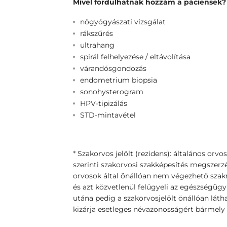
Mivel fordulhatnak hozzám a páciensek?
nőgyógyászati vizsgálat
rákszűrés
ultrahang
spirál felhelyezése / eltávolítása
várandósgondozás
endometrium biopsia
sonohysterogram
HPV-tipizálás
STD-mintavétel
* Szakorvos jelölt (rezidens): általános orvo
szerinti szakorvosi szakképesítés megszerzé
orvosok által önállóan nem végezhető szakm
és azt közvetlenül felügyeli az egészségügyi
utána pedig a szakorvosjelölt önállóan látha
kizárja esetleges névazonosságért bármely 