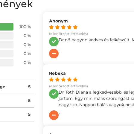
emények
Anonym
100 %
(ellenőrzött értékelés)
0 %
Dr.nő nagyon kedves és felkészült. 
0 %
-
0 %
0 %
Rebeka
(ellenőrzött értékelés)
ége
5
Dr Tóth Diána a legkedvesebb, és l
jártam. Egy minimális szorongást s
5
nagy szó. Nagyon hálás vagyok neki
-
5