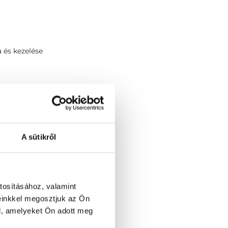
 és kezelése
rvostudományi Kar
A sütikről
tosításához, valamint
einkkel megosztjuk az Ön
l, amelyeket Ön adott meg