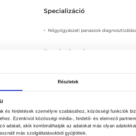
Specializáció
Nőgyógyászati panaszok diagnosztizálása
Tanulmányok
2021 - Semmelweis Egyetem Általános O
Részletek
Térkép
ál
mak és hirdetések személyre szabásához, közösségi funkciók biz
hez. Ezenkívül közösségi média-, hirdető- és elemező partner
zó adatait, akik kombinálhatják az adatokat más olyan adatokka
sznált más szolgáltatásokból gyűjtöttek.