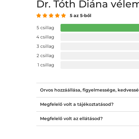
Dr. Tóth Diána vél
5 az 5-ből
5 csillag
4 csillag
3 csillag
2 csillag
1 csillag
Orvos hozzáállása, figyelmessége, kedvess
Megfelelő volt a tájékoztatásod?
Megfelelő volt az ellátásod?