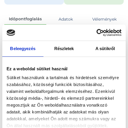
Időpontfoglalás
Adatok
Vélemények
Foglalj időpontot
Beleegyezés
Részletek
A sütikről
Összes szakterület
Ez a weboldal sütiket használ
Sütiket használunk a tartalmak és hirdetések személyre
szabásához, közösségi funkciók biztosításához,
valamint weboldalforgalmunk elemzéséhez. Ezenkívül
Főoldal
Orvosok
Ortopédus
közösségi média-, hirdető- és elemező partnereinkkel
megosztjuk az Ön weboldalhasználatra vonatkozó
Ortopédus, Budapest, XI. kerület
adatait, akik kombinálhatják az adatokat más olyan
adatokkal, amelyeket Ön adott meg számukra vagy az
Dr. Moravcsik Bence Balázs
Ön által használt más szolgáltatásokból gyűjtöttek.