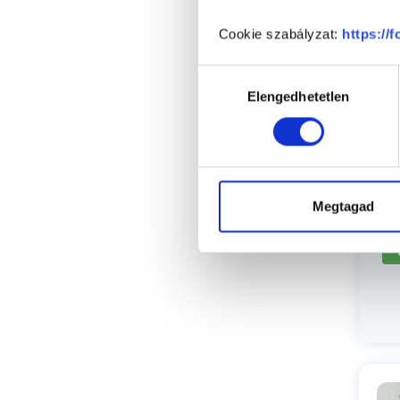
Cookie szabályzat:
https://
Va
Hozzájárulás
Elengedhetetlen
kiválasztása
Megtagad