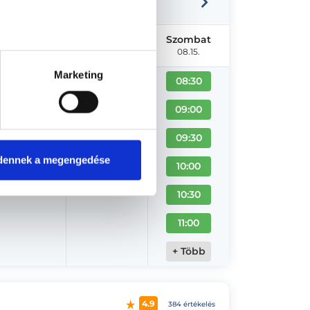
Csütörtök
Péntek
Szombat
08.13.
08.14.
08.15.
Marketing
08:30
09:00
09:30
dennek a megengedése
10:00
10:30
11:00
+ Több
4.9
384 értékelés