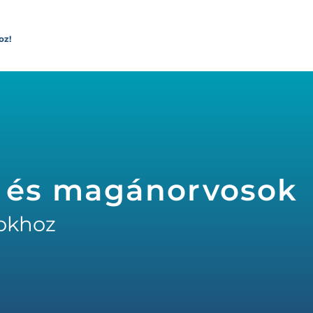
oz!
 és magánorvosok
okhoz