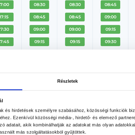
17:00
08:30
08:30
08:45
17:15
08:45
08:45
09:00
17:30
09:00
09:00
09:15
17:45
09:15
09:15
09:30
 Több
+ Több
+ Több
+ Több
Hétvégi ügyeletes traumato
Részletek
Traumatológus, Baleseti sebész
Emineo Magánkórház
ál
Budapest, I. kerület, Hegyalja út 7-13.
mak és hirdetések személyre szabásához, közösségi funkciók biz
hez. Ezenkívül közösségi média-, hirdető- és elemező partner
Árlista
Adatlap
zó adatait, akik kombinálhatják az adatokat más olyan adatokka
sznált más szolgáltatásokból gyűjtöttek.