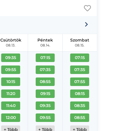
Csütörtök
Péntek
Szombat
08.13.
08.14.
08.15.
09:35
07:15
07:15
09:55
07:35
07:35
10:15
08:55
07:55
11:20
09:15
08:15
11:40
09:35
08:35
12:00
09:55
08:55
+ Több
+ Több
+ Több