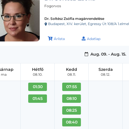
Fogorvos
Dr. Soltész Zsófia magánrendelése
Budapest, XIV. kerület, Egressy Út 108/A 1.elmelet, 2. ajtó 
Árlista
Adatlap
Aug. 09. - Aug. 15.
sárnap
Hétfő
Kedd
Szerda
ma
08.10.
08.11.
08.12.
01:30
07:55
01:45
08:10
08:25
08:40