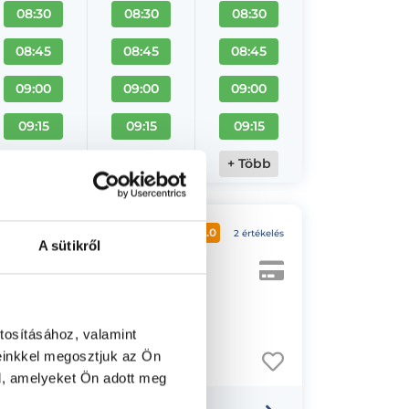
08:30
08:30
08:30
08:45
08:45
08:45
09:00
09:00
09:00
09:15
09:15
09:15
+ Több
+ Több
+ Több
lógus
5.0
2 értékelés
A sütikről
tosításához, valamint
einkkel megosztjuk az Ön
l, amelyeket Ön adott meg