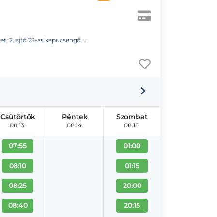
23-as kapucsengő (Fogorvosi Rendelő)
Csütörtök
Péntek
Szombat
08.13.
08.14.
08.15.
07:55
01:00
08:10
01:15
08:25
20:00
08:40
20:15