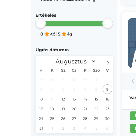
Értékelés
0
-tól
5
-ig
Ugrás dátumra
H
K
Sz
Cs
P
Szo
V
27
28
29
30
31
1
2
3
4
5
6
7
8
9
Va
10
11
12
13
14
15
16
17
18
19
20
21
22
23
24
25
26
27
28
29
30
31
1
2
3
4
5
6