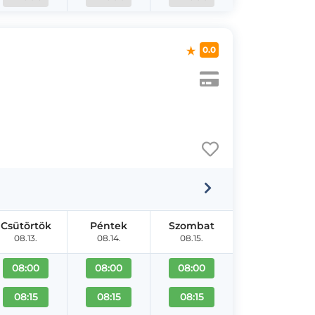
0.0
Csütörtök
Péntek
Szombat
08.13.
08.14.
08.15.
08:00
08:00
08:00
08:15
08:15
08:15