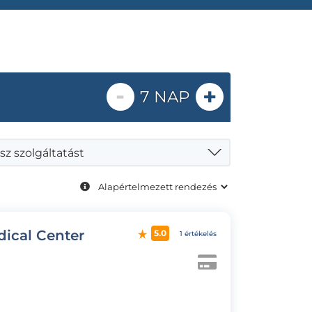
-
+
7 NAP
sz szolgáltatást
dical Center
5.0
1 értékelés