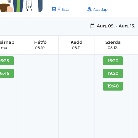
Árlista
Adatlap
Aug. 09. - Aug. 15.
sárnap
Hétfő
Kedd
Szerda
ma
08.10.
08.11.
08.12.
16:25
16:20
16:45
19:20
19:40