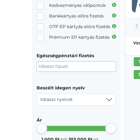
Kedvezményes időpontok
Bankkártyás előre fizetés
OTP EP kártyás előre fizetés
Prémium EP kártyás fizetés
Va
Egészségpénztári fizetés
Beszélt idegen nyelv
Válassz nyelvet
Ár
1 000 Ft
-tól
353 000 Ft
-ig