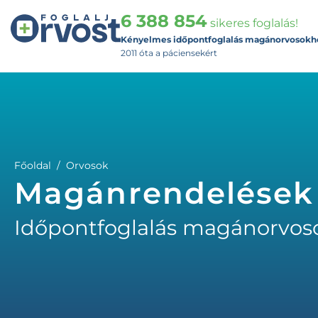
6 388 854
sikeres foglalás!
Kényelmes időpontfoglalás magánorvosokh
2011 óta a páciensekért
Főoldal
Orvosok
Magánrendelések
Időpontfoglalás magánorvos