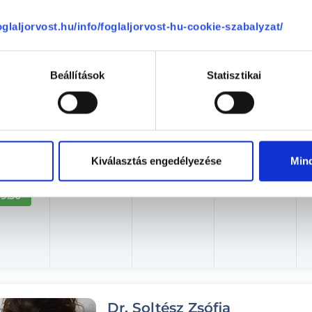
Aug. 09. - Aug. 15.
foglaljorvost.hu/info/foglaljorvost-hu-cookie-szabalyzat/
sárnap
Hétfő
Kedd
Szerda
ma
08.10.
08.11.
08.12.
Beállítások
Statisztikai
17:30
18:00
18:30
Kiválasztás engedélyezése
Min
19:00
19:30
Dr. Soltész Zsófia