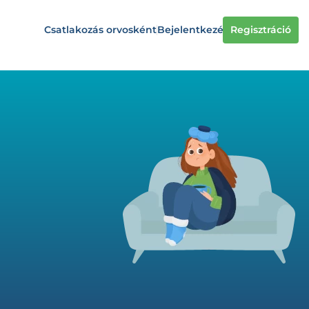
Csatlakozás orvosként
Bejelentkezés
Regisztráció