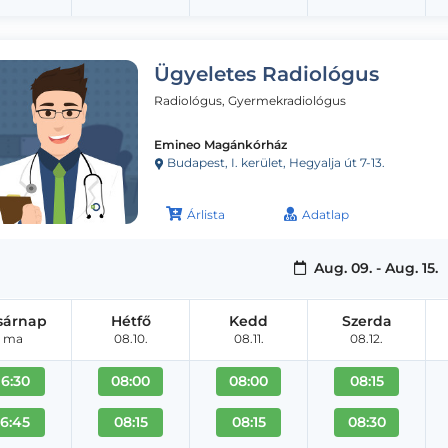
Ügyeletes Radiológus
Radiológus, Gyermekradiológus
Emineo Magánkórház
Budapest, I. kerület, Hegyalja út 7-13.
Árlista
Adatlap
Aug. 09. - Aug. 15.
sárnap
Hétfő
Kedd
Szerda
ma
08.10.
08.11.
08.12.
16:30
08:00
08:00
08:15
16:45
08:15
08:15
08:30