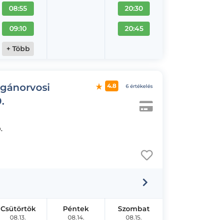
08:55
20:30
09:10
20:45
+ Több
agánorvosi
4.8
6 értékelés
.
.
Csütörtök
Péntek
Szombat
08.13.
08.14.
08.15.