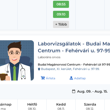
08:55
09:10
+ Több
Laborvizsgálatok - Budai M
Centrum - Fehérvári u. 97-99
Laboráns orvos
Budai Magánorvosi Centrum - Fehérvári út 97-99
Budapest, XI. kerület, Fehérvári u. 97-99.
Árlista
Adatlap
Aug. 09. - Aug. 15.
sárnap
Hétfő
Kedd
Szerda
ma
08.10.
08.11.
08.12.