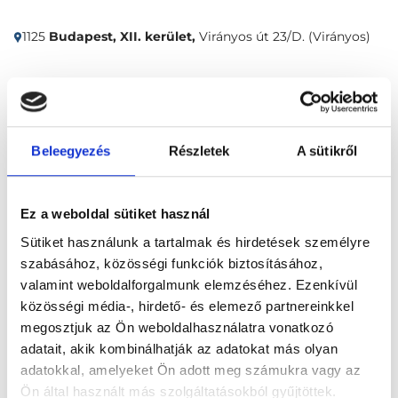
1125
Budapest, XII. kerület,
Virányos út 23/D. (Virányos)
Időpontfoglalás
Adatok
Vélemények
Beleegyezés
Részletek
A sütikről
Foglalj időpontot
Összes szakterület
Ez a weboldal sütiket használ
Sütiket használunk a tartalmak és hirdetések személyre
szabásához, közösségi funkciók biztosításához,
valamint weboldalforgalmunk elemzéséhez. Ezenkívül
közösségi média-, hirdető- és elemező partnereinkkel
megosztjuk az Ön weboldalhasználatra vonatkozó
adatait, akik kombinálhatják az adatokat más olyan
Főoldal
Klinikák
adatokkal, amelyeket Ön adott meg számukra vagy az
Belgyógyász, Budapest, XII. kerület
Ön által használt más szolgáltatásokból gyűjtöttek.