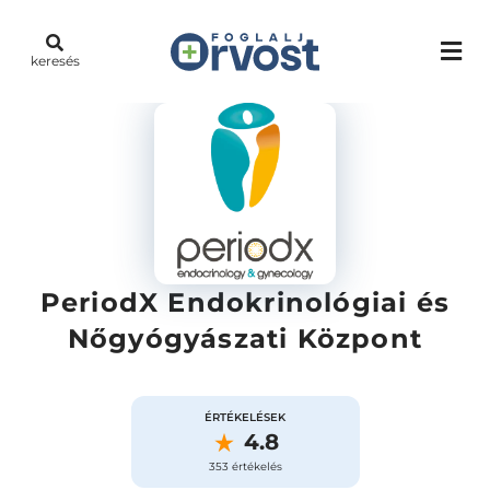
keresés
PeriodX Endokrinológiai és
Nőgyógyászati Központ
ÉRTÉKELÉSEK
4.8
353 értékelés