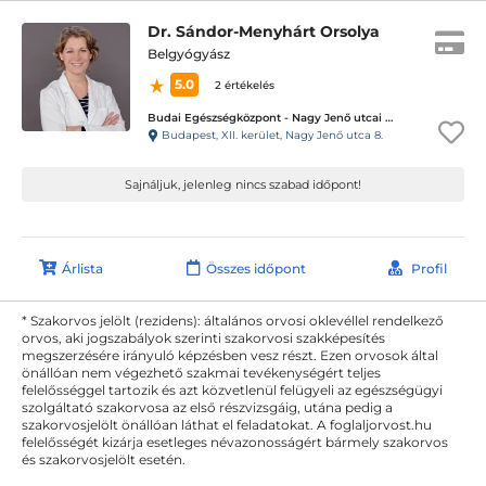
Dr. Sándor-Menyhárt Orsolya
Belgyógyász
5.0
2 értékelés
Budai Egészségközpont - Nagy Jenő utcai magánrendelők
Budapest, XII. kerület, Nagy Jenő utca 8.
Sajnáljuk, jelenleg nincs szabad időpont!
Árlista
Összes időpont
Profil
* Szakorvos jelölt (rezidens): általános orvosi oklevéllel rendelkező
orvos, aki jogszabályok szerinti szakorvosi szakképesítés
megszerzésére irányuló képzésben vesz részt. Ezen orvosok által
önállóan nem végezhető szakmai tevékenységért teljes
felelősséggel tartozik és azt közvetlenül felügyeli az egészségügyi
szolgáltató szakorvosa az első részvizsgáig, utána pedig a
szakorvosjelölt önállóan láthat el feladatokat. A foglaljorvost.hu
felelősségét kizárja esetleges névazonosságért bármely szakorvos
és szakorvosjelölt esetén.