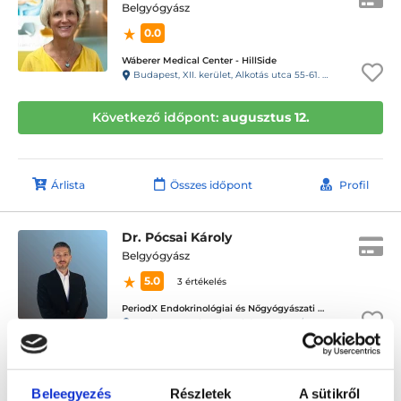
Belgyógyász
0.0
Wáberer Medical Center - HillSide
Budapest, XII. kerület, Alkotás utca 55-61. Hillside
Következő időpont:
augusztus 12.
Árlista
Összes időpont
Profil
Dr. Pócsai Károly
Belgyógyász
5.0
3 értékelés
PeriodX Endokrinológiai és Nőgyógyászati Központ
Budapest, XII. kerület, Virányos út 23/D.
Következő időpont:
augusztus 26.
Beleegyezés
Részletek
A sütikről