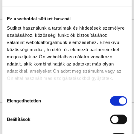
Árlista
Összes időpont
Profil
Ez a weboldal sütiket használ
Dr. Antonya Gábor
Sütiket használunk a tartalmak és hirdetések személyre
Belgyógyász
szabásához, közösségi funkciók biztosításához,
valamint weboldalforgalmunk elemzéséhez. Ezenkívül
0.0
közösségi média-, hirdető- és elemező partnereinkkel
Budai Egészségközpont - Nagy Jenő utcai magánrendelők
megosztjuk az Ön weboldalhasználatra vonatkozó
Budapest, XII. kerület, Nagy Jenő utca 8.
adatait, akik kombinálhatják az adatokat más olyan
Következő időpont:
szeptember 02.
adatokkal, amelyeket Ön adott meg számukra vagy az
Ön által használt más szolgáltatásokból gyűjtöttek.
Cookie
Árlista
Összes időpont
Profil
Hozzájárulás
szabályzat:
https://foglaljorvost.hu/info/foglaljorvost-
Elengedhetetlen
kiválasztása
hu-cookie-szabalyzat/
Dr. Bakos Bence
Belgyógyász
Beállítások
4.9
84 értékelés