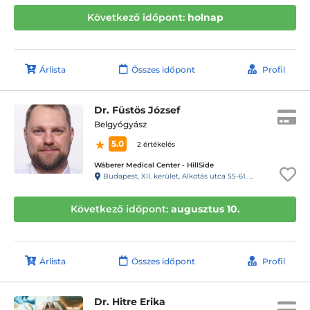
Következő időpont:
holnap
Árlista
Összes időpont
Profil
Dr. Füstös József
Belgyógyász
5.0
2 értékelés
Wáberer Medical Center - HillSide
Budapest, XII. kerület, Alkotás utca 55-61. Hillside
Következő időpont:
augusztus 10.
Árlista
Összes időpont
Profil
Dr. Hitre Erika