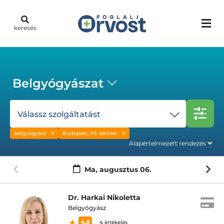
keresés
Belgyógyászat
Válassz szolgáltatást
belgyógyász
Budapest, XII. kerület
Ma,
augusztus 06.
Dr. Harkai Nikoletta
Belgyógyász
4.8
4 értékelés