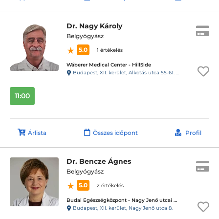
Dr. Nagy Károly
Belgyógyász
5.0
1 értékelés
Wáberer Medical Center - HillSide
Budapest, XII. kerület, Alkotás utca 55-61. Hillside
11:00
Árlista
Összes időpont
Profil
Dr. Bencze Ágnes
Belgyógyász
5.0
2 értékelés
Budai Egészségközpont - Nagy Jenő utcai magánrendelők
Budapest, XII. kerület, Nagy Jenő utca 8.