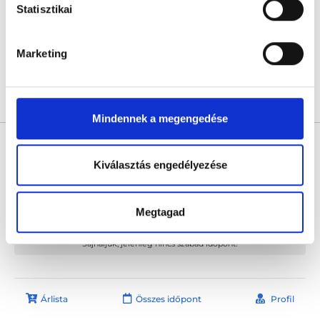
PeriodX Endokrinológiai és Nőgyógyászati Központ
Statisztikai
Budapest, XII. kerület, Virányos út 23/D.
Következő időpont:
szeptember 09.
Marketing
Árlista
Összes időpont
Profil
Mindennek a megengedése
Dr. Ludányi Andrea
Belgyógyász
Kiválasztás engedélyezése
0.0
Wáberer Medical Center - HillSide
Megtagad
Budapest, XII. kerület, Alkotás utca 55-61. Hillside
Sajnáljuk, jelenleg nincs szabad időpont!
Árlista
Összes időpont
Profil