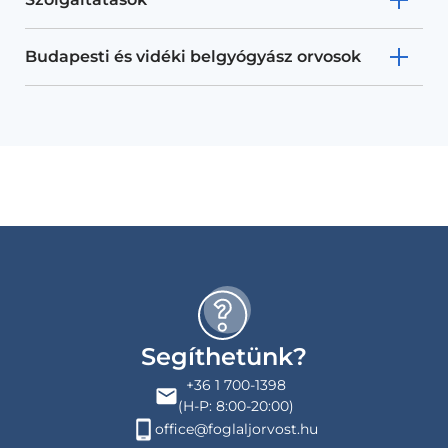
Budapesti és vidéki belgyógyász orvosok
Segíthetünk?
+36 1 700-1398
(H-P: 8:00-20:00)
office@foglaljorvost.hu