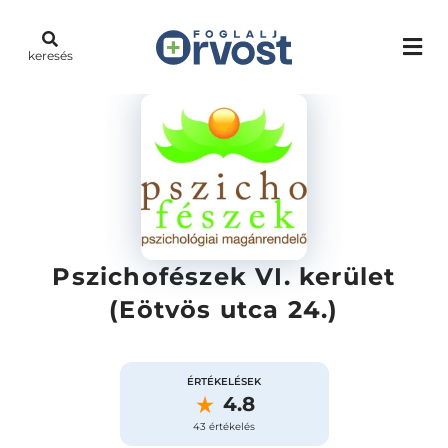
keresés
Pszichofészek VI. kerület
(Eötvös utca 24.)
ÉRTÉKELÉSEK
4.8
43 értékelés