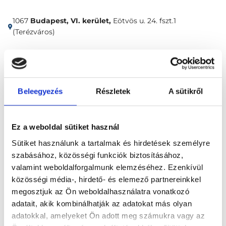
1067
Budapest, VI. kerület,
Eötvös u. 24. fszt.1
(Terézváros)
Időpontfoglalás
Adatok
Vélemények
Beleegyezés
Részletek
A sütikről
Foglalj időpontot
Ez a weboldal sütiket használ
Pszichológia
Párterápia
Sütiket használunk a tartalmak és hirdetések személyre
szabásához, közösségi funkciók biztosításához,
valamint weboldalforgalmunk elemzéséhez. Ezenkívül
közösségi média-, hirdető- és elemező partnereinkkel
megosztjuk az Ön weboldalhasználatra vonatkozó
adatait, akik kombinálhatják az adatokat más olyan
Főoldal
Klinikák
adatokkal, amelyeket Ön adott meg számukra vagy az