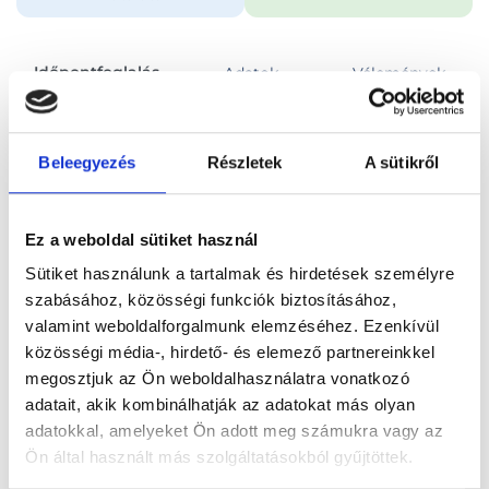
Időpontfoglalás
Adatok
Vélemények
Foglalj időpontot
Beleegyezés
Részletek
A sütikről
Összes szakterület
Első konzultáció, tanácsadás
Ez a weboldal sütiket használ
Sütiket használunk a tartalmak és hirdetések személyre
szabásához, közösségi funkciók biztosításához,
valamint weboldalforgalmunk elemzéséhez. Ezenkívül
közösségi média-, hirdető- és elemező partnereinkkel
Főoldal
Orvosok
Pszichológus
megosztjuk az Ön weboldalhasználatra vonatkozó
adatait, akik kombinálhatják az adatokat más olyan
Pszichológus, Budapest, II. kerület
Árvay Nauszika
adatokkal, amelyeket Ön adott meg számukra vagy az
Ön által használt más szolgáltatásokból gyűjtöttek.