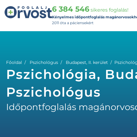
6 384 546
sikeres foglalás!
Kényelmes időpontfoglalás magánorvosokh
2011 óta a páciensekért
Főoldal
Pszichológus
Budapest, II. kerület
Pszichológ
Pszichológia, Buda
Pszichológus
Időpontfoglalás magánorvos