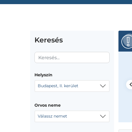
Keresés
tond
Helyszín
elés
Budapest, II. kerület
 Medve utcai rendelő
 kerület, Medve utca 30.
Orvos neme
Válassz nemet