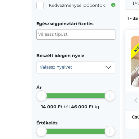
Ps
Kedvezményes időpontok
1 - 35
Egészségpénztári fizetés
KI
Beszélt idegen nyelv
Válassz nyelvet
Ár
14 000 Ft
-tól
46 000 Ft
-ig
Cs
Értékelés