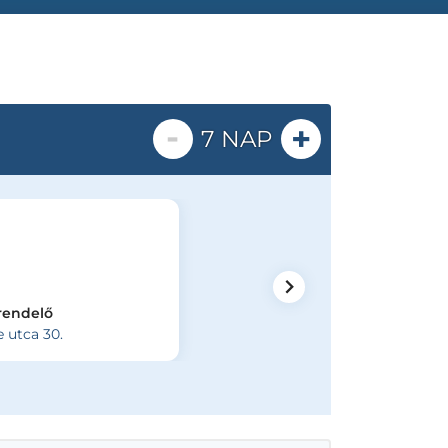
-
+
7 NAP
rendelő
e utca 30.