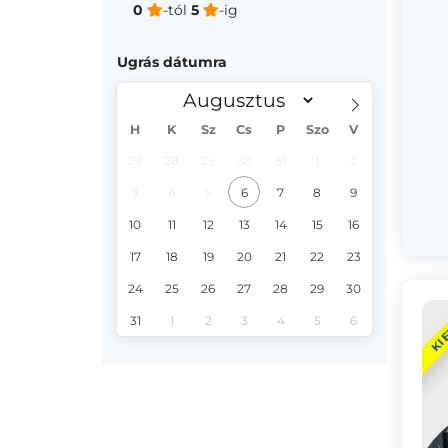
0
-tól
5
-ig
Ugrás dátumra
H
K
Sz
Cs
P
Szo
V
27
28
29
30
31
1
2
3
4
5
6
7
8
9
10
11
12
13
14
15
16
17
18
19
20
21
22
23
24
25
26
27
28
29
30
KI
31
1
2
3
4
5
6