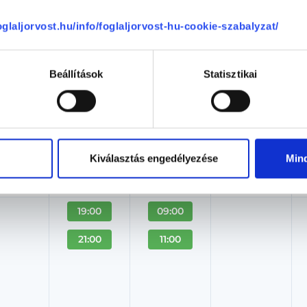
Csizmadia Csilla
EMELT
Pszichológus
foglaljorvost.hu/info/foglaljorvost-hu-cookie-szabalyzat/
Pszichopont - Medve utcai rendelő
Budapest, II. kerület, Medve utca 30.
Beállítások
Statisztikai
Árlista
Adatlap
Aug. 06. - Aug. 12.
Kiválasztás engedélyezése
Min
ütörtök
Péntek
Szombat
Vasárnap
ma
08.07.
08.08.
08.09.
19:00
09:00
21:00
11:00