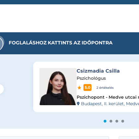
FOGLALÁSHOZ KATTINTS AZ IDŐPONTRA
Csizmadia Csilla
Pszichológus
5.0
2 értékelés
Pszichopont - Medve utcai 
Budapest, II. kerület, Medv