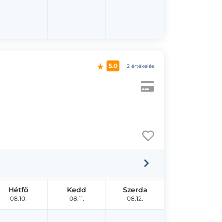
5.0
2 értékelés
Hétfő
Kedd
Szerda
08.10.
08.11.
08.12.