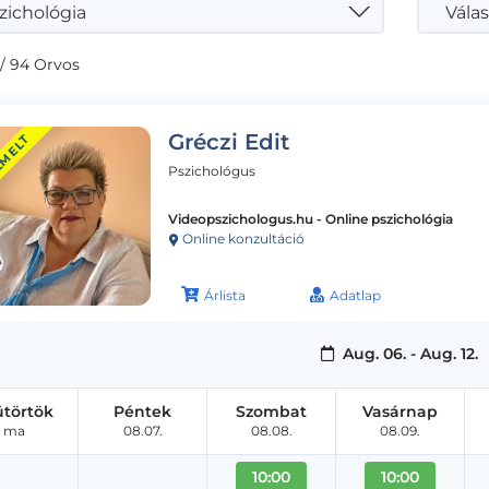
zichológia
Válas
/ 94 Orvos
Gréczi Edit
EMELT
Pszichológus
Videopszichologus.hu - Online pszichológia
Online konzultáció
Árlista
Adatlap
Aug. 06. - Aug. 12.
ütörtök
Péntek
Szombat
Vasárnap
ma
08.07.
08.08.
08.09.
10:00
10:00