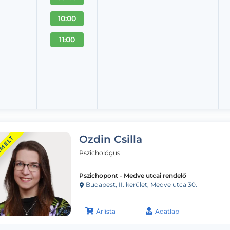
10:00
11:00
Ozdin Csilla
EMELT
Pszichológus
Pszichopont - Medve utcai rendelő
Budapest, II. kerület, Medve utca 30.
Árlista
Adatlap