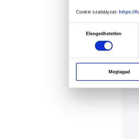
KI
Cookie szabályzat:
https://
Hozzájárulás
Elengedhetetlen
kiválasztása
Megtagad
Cs