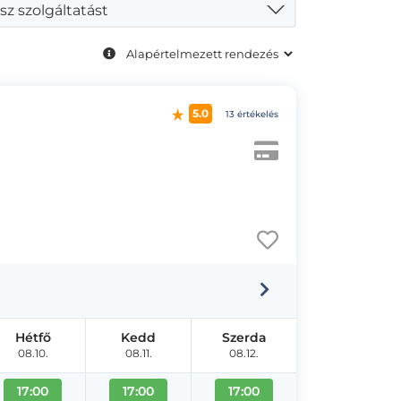
sz szolgáltatást
5.0
13 értékelés
Hétfő
Kedd
Szerda
08.10.
08.11.
08.12.
17:00
17:00
17:00