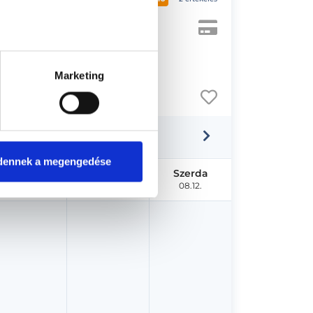
Marketing
dennek a megengedése
Hétfő
Kedd
Szerda
08.10.
08.11.
08.12.