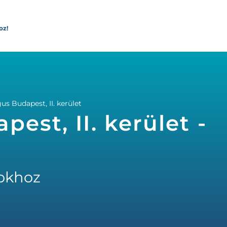
oz!
us Budapest, II. kerület
pest, II. kerület -
okhoz