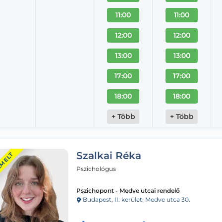
11:00
11:00
12:00
12:00
13:00
13:00
17:00
17:00
18:00
18:00
+ Több
+ Több
Szalkai Réka
EMELT
Pszichológus
Pszichopont - Medve utcai rendelő
Budapest, II. kerület, Medve utca 30.