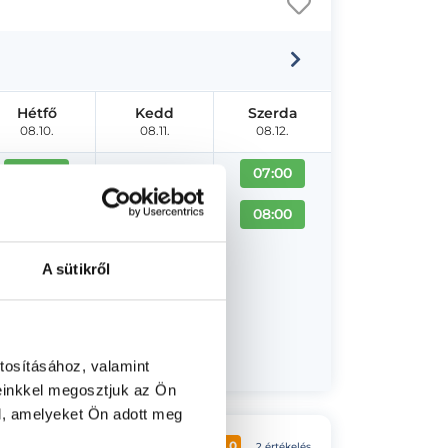
Hétfő
Kedd
Szerda
08.10.
08.11.
08.12.
16:00
07:00
17:00
08:00
19:00
A sütikről
20:00
21:00
tosításához, valamint
einkkel megosztjuk az Ön
l, amelyeket Ön adott meg
5.0
2 értékelés