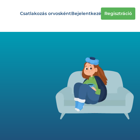
Csatlakozás orvosként
Bejelentkezés
Regisztráció