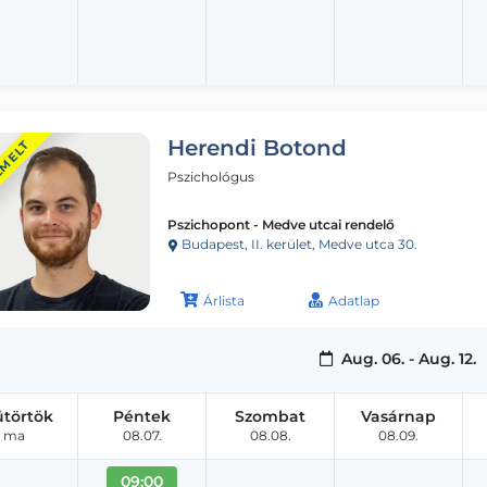
Herendi Botond
EMELT
Pszichológus
Pszichopont - Medve utcai rendelő
Budapest, II. kerület, Medve utca 30.
Árlista
Adatlap
Aug. 06. - Aug. 12.
ütörtök
Péntek
Szombat
Vasárnap
ma
08.07.
08.08.
08.09.
09:00