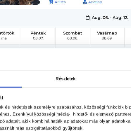
Árlista
Adatlap
Aug. 06. - Aug. 12.
ütörtök
Péntek
Szombat
Vasárnap
ma
08.07.
08.08.
08.09.
Részletek
ál
mak és hirdetések személyre szabásához, közösségi funkciók biz
hez. Ezenkívül közösségi média-, hirdető- és elemező partner
zó adatait, akik kombinálhatják az adatokat más olyan adatokka
sznált más szolgáltatásokból gyűjtöttek.