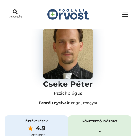
keresés
Cseke Péter
Pszichológus
Beszélt nyelvek:
angol, magyar
ÉRTÉKELÉSEK
KÖVETKEZŐ IDŐPONT
4.9
-
12 értékelés