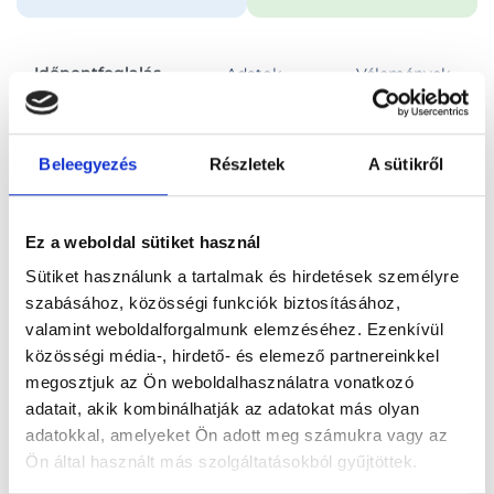
Időpontfoglalás
Adatok
Vélemények
Foglalj időpontot
Beleegyezés
Részletek
A sütikről
Összes szakterület
90 perces konzultáció
Ez a weboldal sütiket használ
Sütiket használunk a tartalmak és hirdetések személyre
szabásához, közösségi funkciók biztosításához,
valamint weboldalforgalmunk elemzéséhez. Ezenkívül
közösségi média-, hirdető- és elemező partnereinkkel
Főoldal
Orvosok
Pszichológus
megosztjuk az Ön weboldalhasználatra vonatkozó
adatait, akik kombinálhatják az adatokat más olyan
Pszichológus, Budapest, XII. kerület
Cseke Péter
adatokkal, amelyeket Ön adott meg számukra vagy az
Ön által használt más szolgáltatásokból gyűjtöttek.