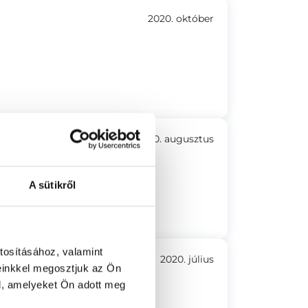
2020. október
2020. augusztus
A sütikről
tosításához, valamint
2020. július
einkkel megosztjuk az Ön
l, amelyeket Ön adott meg