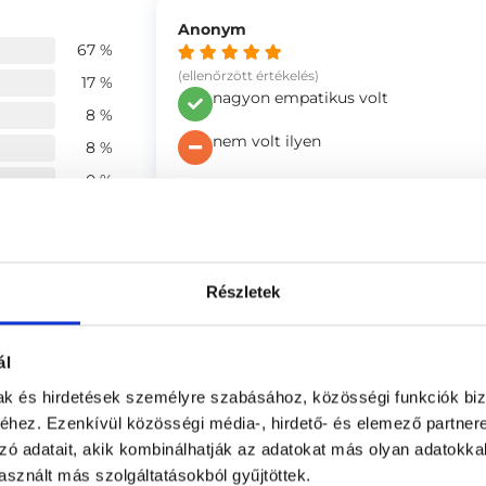
Anonym
67 %
(ellenőrzött értékelés)
17 %
nagyon empatikus volt
8 %
nem volt ilyen
8 %
0 %
Anonym
(ellenőrzött értékelés)
ége
4.5
A kedvesség.
Részletek
4.5
Nem volt.
ál
4.17
mak és hirdetések személyre szabásához, közösségi funkciók biz
Anonym
hez. Ezenkívül közösségi média-, hirdető- és elemező partner
zó adatait, akik kombinálhatják az adatokat más olyan adatokka
(ellenőrzött értékelés)
sznált más szolgáltatásokból gyűjtöttek.
-