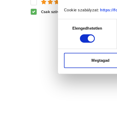
és felette
Cookie szabályzat:
https://
Csak szöveges értékelések megjeleníté
Hozzájárulás
Elengedhetetlen
kiválasztása
Megtagad