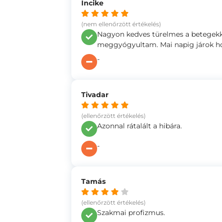
Incike
(nem ellenőrzött értékelés)
Nagyon kedves türelmes a betegekk
meggyógyultam. Mai napig járok ho
-
Tivadar
(ellenőrzött értékelés)
Azonnal rátalált a hibára.
-
Tamás
(ellenőrzött értékelés)
Szakmai profizmus.