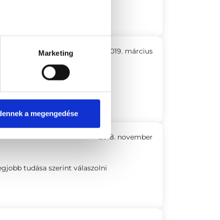
ánkra
2019. március
Marketing
ge.
dennek a megengedése
2018. november
jobb tudása szerint válaszolni