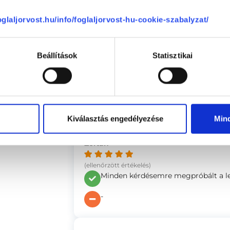
Nem kaptunk megoldást a problém
foglaljorvost.hu/info/foglaljorvost-hu-cookie-szabalyzat/
se
Béláné
Beállítások
Statisztikai
(ellenőrzött értékelés)
Hozzáállása a beteghez, felkészültsé
-
Kiválasztás engedélyezése
Min
Zoltán
(ellenőrzött értékelés)
Minden kérdésemre megpróbált a leg
-