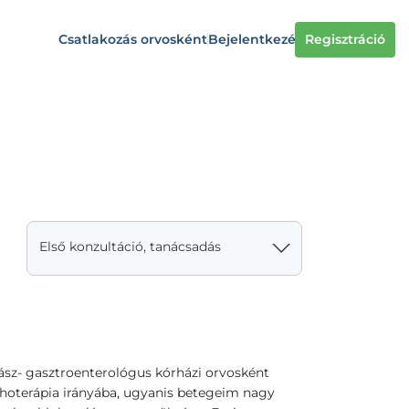
Csatlakozás orvosként
Bejelentkezés
Regisztráció
Első konzultáció, tanácsadás
ász- gasztroenterológus kórházi orvosként
ichoterápia irányába, ugyanis betegeim nagy