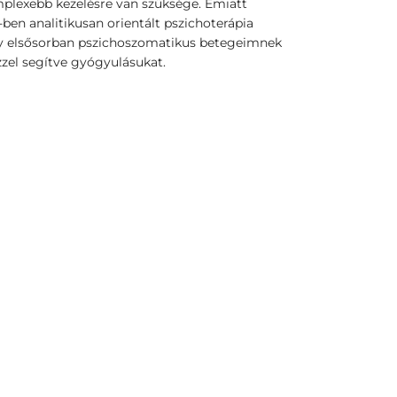
mplexebb kezelésre van szüksége. Emiatt
ben analitikusan orientált pszichoterápia
gy elsősorban pszichoszomatikus betegeimnek
zel segítve gyógyulásukat.