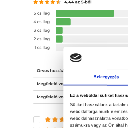
4.44 az 5-ből
5 csillag
4 csillag
3 csillag
2 csillag
1 csillag
Orvos hozzáállása, figyelmessége, kedvess
Beleegyezés
Megfelelő volt a tájékoztatásod?
Ez a weboldal sütiket haszn
Megfelelő volt az ellátásod?
Sütiket használunk a tartal
weboldalforgalmunk elemzésé
weboldalhasználatra vonatko
és felette
számukra vagy az Ön által ha