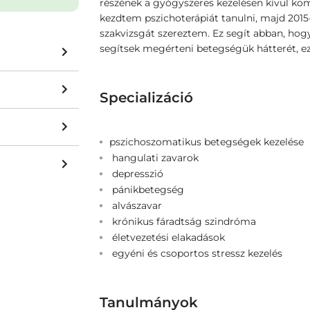
részének a gyógyszeres kezelésen kívül ko
kezdtem pszichoterápiát tanulni, majd 2015-
szakvizsgát szereztem. Ez segít abban, ho
segítsek megérteni betegségük hátterét, ez
Specializáció
pszichoszomatikus betegségek kezelése
hangulati zavarok
depresszió
pánikbetegség
alvászavar
krónikus fáradtság szindróma
életvezetési elakadások
egyéni és csoportos stressz kezelés
Tanulmányok