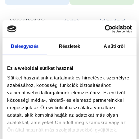
Időpontfoglalás
Adatok
Vélemények
Foglalj időpontot
Beleegyezés
Részletek
A sütikről
Összes szakterület
Ez a weboldal sütiket használ
Sütiket használunk a tartalmak és hirdetések személyre
szabásához, közösségi funkciók biztosításához,
valamint weboldalforgalmunk elemzéséhez. Ezenkívül
közösségi média-, hirdető- és elemező partnereinkkel
Főoldal
Orvosok
Pszichológus
megosztjuk az Ön weboldalhasználatra vonatkozó
adatait, akik kombinálhatják az adatokat más olyan
Pszichológus, Budapest, XIII. kerület
Fekete Luca
adatokkal, amelyeket Ön adott meg számukra vagy az
Ön által használt más szolgáltatásokból gyűjtöttek.