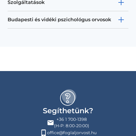
Szolgáltatások
Budapesti és vidéki pszichológus orvosok
Segíthetünk?
+36 1 700-1398
(H-P: 8:00-20:00)
office@foglaljorvost.hu