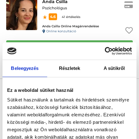
Anda Csilla
Pszichológus
4.6
41 értékelés
Anda Csilla Online Magánrendelése
Online konzultáció
Következő időpont:
augusztus 10.
Beleegyezés
Részletek
A sütikről
Árlista
Összes időpont
Profil
Maier Zsófia
Ez a weboldal sütiket használ
Pszichológus
Sütiket használunk a tartalmak és hirdetések személyre
4.9
9 értékelés
szabásához, közösségi funkciók biztosításához,
Inda Pszichológiai Központ - Újlipótváros
valamint weboldalforgalmunk elemzéséhez. Ezenkívül
Budapest, XIII. kerület, Visegrádi utca 48. 4. emelet 5., 143-as kapucsengő
közösségi média-, hirdető- és elemező partnereinkkel
megosztjuk az Ön weboldalhasználatra vonatkozó
Következő időpont:
augusztus 10.
adatait, akik kombinálhatják az adatokat más olyan