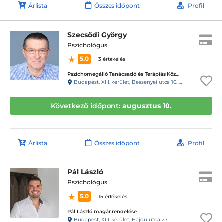
Árlista
Összes időpont
Profil
Szecsődi György
Pszichológus
5.0
3 értékelés
Pszichomegálló Tanácsadó és Terápiás Központ - Cézár Ház
Budapest, XIII. kerület, Bessenyei utca 16. 1em-. 7. Cézár Ház
Következő időpont:
augusztus 10.
Árlista
Összes időpont
Profil
Pál László
Pszichológus
5.0
15 értékelés
Pál László magánrendelése
Budapest, XIII. kerület, Hajdú utca 27