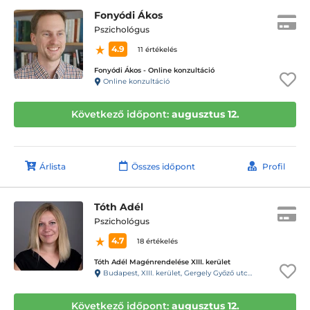
Fonyódi Ákos
Pszichológus
4.9
11 értékelés
Fonyódi Ákos - Online konzultáció
Online konzultáció
Következő időpont:
augusztus 12.
Árlista
Összes időpont
Profil
Tóth Adél
Pszichológus
4.7
18 értékelés
Tóth Adél Magénrendelése XIII. kerület
Budapest, XIII. kerület, Gergely Győző utca 13.
Következő időpont:
augusztus 12.