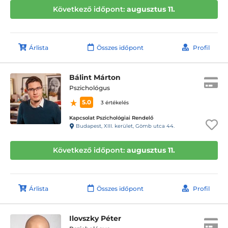
Következő időpont:
augusztus 11.
Árlista
Összes időpont
Profil
Bálint Márton
Pszichológus
5.0
3 értékelés
Kapcsolat Pszichológiai Rendelő
Budapest, XIII. kerület, Gömb utca 44.
Következő időpont:
augusztus 11.
Árlista
Összes időpont
Profil
Ilovszky Péter