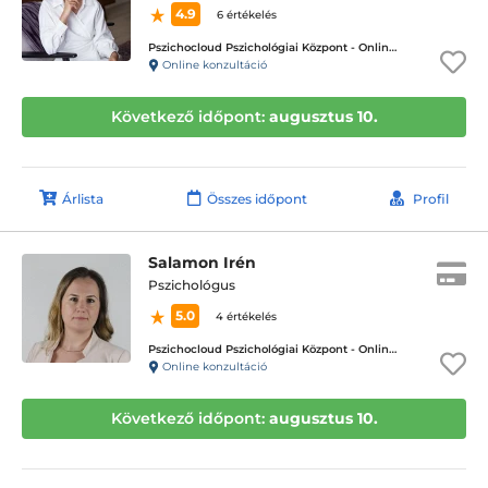
4.9
6 értékelés
Pszichocloud Pszichológiai Központ - Online ügyfélfogadás
Online konzultáció
Következő időpont:
augusztus 10.
Árlista
Összes időpont
Profil
Salamon Irén
Pszichológus
5.0
4 értékelés
Pszichocloud Pszichológiai Központ - Online ügyfélfogadás
Online konzultáció
Következő időpont:
augusztus 10.