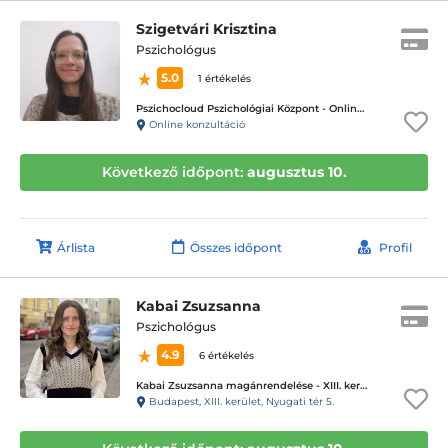
Szigetvári Krisztina
Pszichológus
5.0
1 értékelés
Pszichocloud Pszichológiai Központ - Online ügyfélfogadás
Online konzultáció
Következő időpont:
augusztus 10.
Árlista
Összes időpont
Profil
Kabai Zsuzsanna
Pszichológus
4.9
6 értékelés
Kabai Zsuzsanna magánrendelése - XIII. kerület
Budapest, XIII. kerület, Nyugati tér 5.