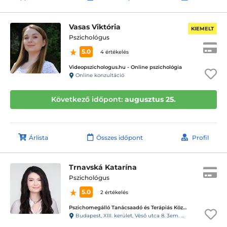
Vasas Viktória
KIEMELT
Pszichológus
5.0
4 értékelés
Videopszichologus.hu - Online pszichológia
Online konzultáció
Következő időpont:
augusztus 25.
Árlista
Összes időpont
Profil
Trnavská Katarína
Pszichológus
5.0
2 értékelés
Pszichomegálló Tanácsaadó és Terápiás Központ - Vizafogó központ
Budapest, XIII. kerület, Véső utca 8. 3em. 6. (98kapucsengő)