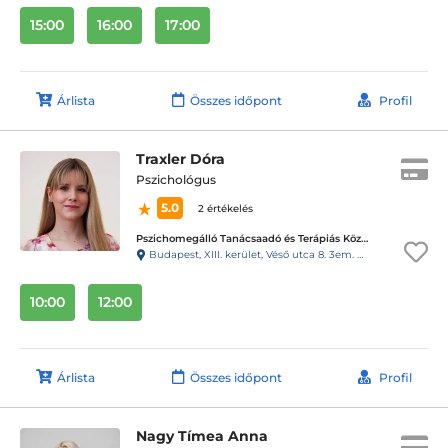
15:00
16:00
17:00
Árlista
Összes időpont
Profil
Traxler Dóra
Pszichológus
5.0
2 értékelés
Pszichomegálló Tanácsaadó és Terápiás Központ - Vizafogó központ
Budapest, XIII. kerület, Véső utca 8. 3em. 6. (98kapucsengő)
10:00
12:00
Árlista
Összes időpont
Profil
Nagy Tímea Anna