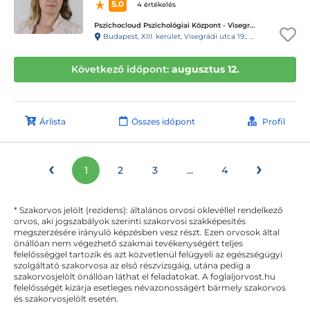
5.0
4 értékelés
Pszichocloud Pszichológiai Központ - Visegrádi utca / Nyugati
Budapest, XIII. kerület, Visegrádi utca 19., 1. emelet 5. ajtó, 22-es kapucsengő
Következő időpont:
augusztus 12.
Árlista
Összes időpont
Profil
‹
›
1
2
3
...
4
* Szakorvos jelölt (rezidens): általános orvosi oklevéllel rendelkező
orvos, aki jogszabályok szerinti szakorvosi szakképesítés
megszerzésére irányuló képzésben vesz részt. Ezen orvosok által
önállóan nem végezhető szakmai tevékenységért teljes
felelősséggel tartozik és azt közvetlenül felügyeli az egészségügyi
szolgáltató szakorvosa az első részvizsgáig, utána pedig a
szakorvosjelölt önállóan láthat el feladatokat. A foglaljorvost.hu
felelősségét kizárja esetleges névazonosságért bármely szakorvos
és szakorvosjelölt esetén.