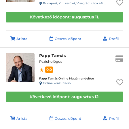
Budapest, XIII. kerület, Visegrádi utca 48. 4. emelet 5., 143-as kapucsengő
Következő időpont:
augusztus 11.
Árlista
Összes időpont
Profil
Papp Tamás
Pszichológus
0.0
Papp Tamás Online Magánrendelése
Online konzultáció
Következő időpont:
augusztus 12.
Árlista
Összes időpont
Profil