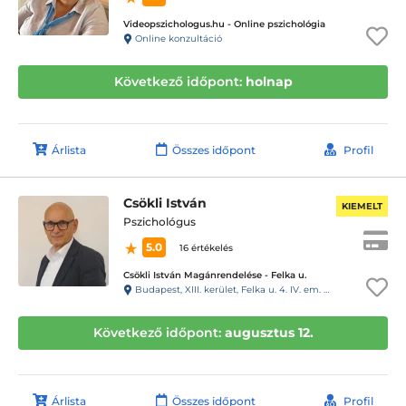
Videopszichologus.hu - Online pszichológia
Online konzultáció
Következő időpont:
holnap
Árlista
Összes időpont
Profil
Csökli István
KIEMELT
Pszichológus
5.0
16 értékelés
Csökli István Magánrendelése - Felka u.
Budapest, XIII. kerület, Felka u. 4. IV. em. kaputelefon: 43
Következő időpont:
augusztus 12.
Árlista
Összes időpont
Profil