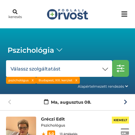
keresés
Pszichológia
Válassz szolgáltatást
pszichológus
Budapest, XIII. kerület
Ma,
augusztus 08.
Gréczi Edit
KIEMELT
Pszichológus
5.0
13 értékelés