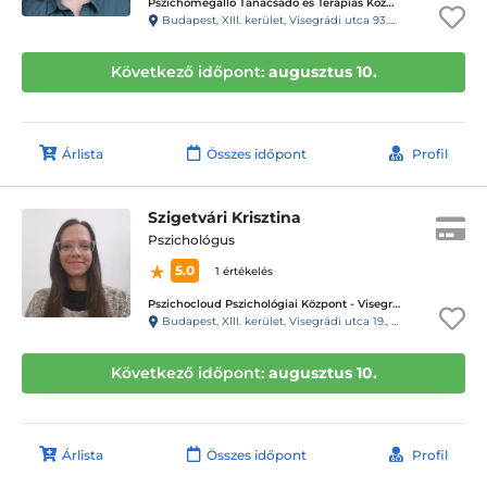
Pszichomegálló Tanácsadó és Terápiás Központ - Visegrádi utca
Budapest, XIII. kerület, Visegrádi utca 93.C. fszt3.
Következő időpont:
augusztus 10.
Árlista
Összes időpont
Profil
Szigetvári Krisztina
Pszichológus
5.0
1 értékelés
Pszichocloud Pszichológiai Központ - Visegrádi utca / Nyugati
Budapest, XIII. kerület, Visegrádi utca 19., 1. emelet 5. ajtó, 22-es kapucsengő
Következő időpont:
augusztus 10.
Árlista
Összes időpont
Profil