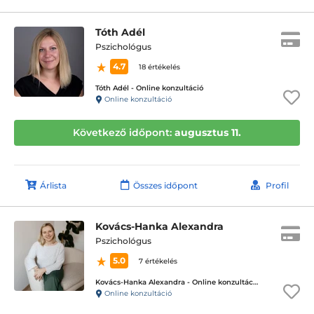
Tóth Adél
Pszichológus
4.7
18 értékelés
Tóth Adél - Online konzultáció
Online konzultáció
Következő időpont:
augusztus 11.
Árlista
Összes időpont
Profil
Kovács-Hanka Alexandra
Pszichológus
5.0
7 értékelés
Kovács-Hanka Alexandra - Online konzultáció
Online konzultáció