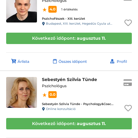
Pszichológus
4.0
1 értékelés
PszichoFészek - XIII. kerület
Budapest, XIII. kerület, Hegedűs Gyula utca 64-66.
Következő időpont:
augusztus 11.
Árlista
Összes időpont
Profil
Sebestyén Szilvia Tünde
Pszichológus
0.0
Sebestyén Szilvia Tünde - Psychology&Coaching - ICD terápiás magánpraxis
Online konzultáció
Következő időpont:
augusztus 11.