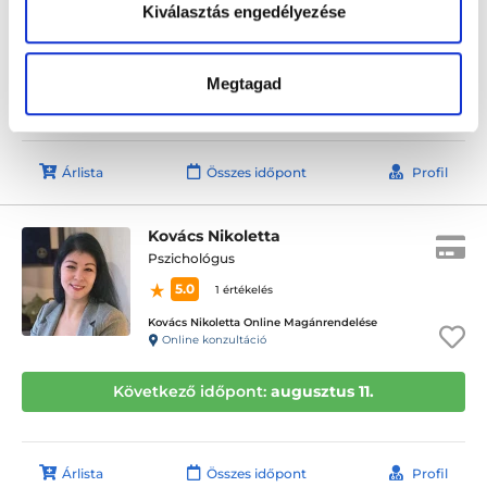
Kiválasztás engedélyezése
Papp Tamás Magánrendelése
Budapest, XIII. kerület, Felka u. 4. IV. emelet (kapucsengő: 43)
Megtagad
Következő időpont:
augusztus 11.
Árlista
Összes időpont
Profil
Kovács Nikoletta
Pszichológus
5.0
1 értékelés
Kovács Nikoletta Online Magánrendelése
Online konzultáció
Következő időpont:
augusztus 11.
Árlista
Összes időpont
Profil