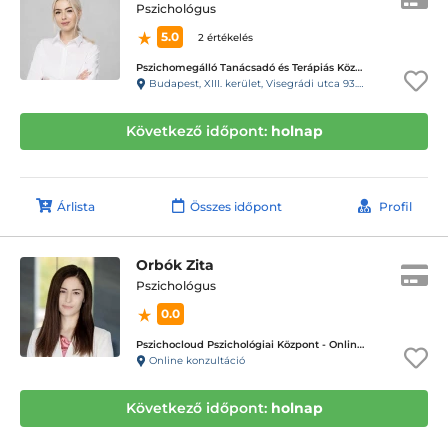
Pszichológus
5.0
2 értékelés
Pszichomegálló Tanácsadó és Terápiás Központ - Visegrádi utca
Budapest, XIII. kerület, Visegrádi utca 93.C. fszt3.
Következő időpont:
holnap
Árlista
Összes időpont
Profil
Orbók Zita
Pszichológus
0.0
Pszichocloud Pszichológiai Központ - Online ügyfélfogadás
Online konzultáció
Következő időpont:
holnap