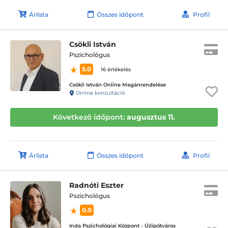
Árlista
Összes időpont
Profil
Csökli István
Pszichológus
5.0
16 értékelés
Csökli István Online Magánrendelése
Online konzultáció
Következő időpont:
augusztus 11.
Árlista
Összes időpont
Profil
Radnóti Eszter
Pszichológus
0.0
Inda Pszichológiai Központ - Újlipótváros