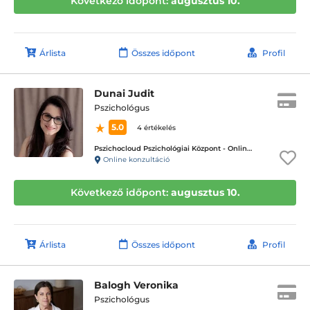
Következő időpont:
augusztus 10.
Árlista
Összes időpont
Profil
Dunai Judit
Pszichológus
5.0
4 értékelés
Pszichocloud Pszichológiai Központ - Online ügyfélfogadás
Online konzultáció
Következő időpont:
augusztus 10.
Árlista
Összes időpont
Profil
Balogh Veronika
Pszichológus