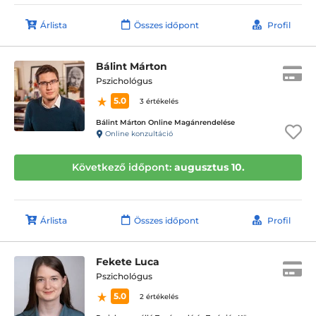
Árlista
Összes időpont
Profil
Bálint Márton
Pszichológus
5.0
3 értékelés
Bálint Márton Online Magánrendelése
Online konzultáció
Következő időpont:
augusztus 10.
Árlista
Összes időpont
Profil
Fekete Luca
Pszichológus
5.0
2 értékelés