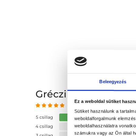
Beleegyezés
Gréczi Edit vélemé
Ez a weboldal sütiket haszn
4.97 az 5-ből
Sütiket használunk a tartal
5 csillag
weboldalforgalmunk elemzésé
weboldalhasználatra vonatko
4 csillag
számukra vagy az Ön által ha
3 csillag