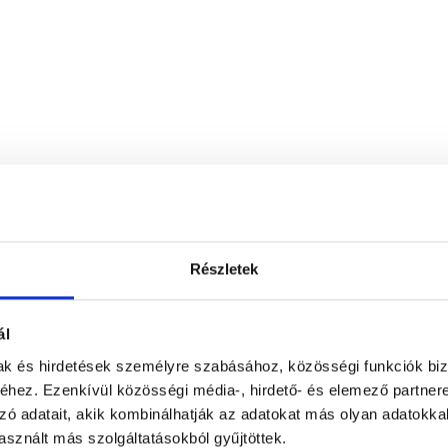
Videopszichologus.hu - Online pszicho
Online konzultáció
Részletek
nyek
ál
mak és hirdetések személyre szabásához, közösségi funkciók biz
László
100 %
hez. Ezenkívül közösségi média-, hirdető- és elemező partner
(ellenőrzött értékelés)
zó adatait, akik kombinálhatják az adatokat más olyan adatokka
0 %
Jó szívvel ajánlom bárkinek! Nagyo
sznált más szolgáltatásokból gyűjtöttek.
0 %