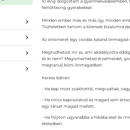
10 évig dolgoztam a gyermekvédelemben, f
felnőttkorig gyerekekkel.
Minden ember más és más így minden emb
Tiszteletben tartom a kliensek bizalomra é
Az önismeret egy csodás kaland önmagad 
Megtudhatod, mi az, ami akadályozta eddig 
és ki nem? Megismerheted érzelmeidet, gon
megtanulj bízni önmagadban.
Keress bátran:
- Ha épp most szakítottál, megcsaltak, vagy
- Ha nincs kapcsolatod és magad sem érted
egy társat magad mellett.
- Ha folyton ugyanabba a hibába esel és m
életedben.