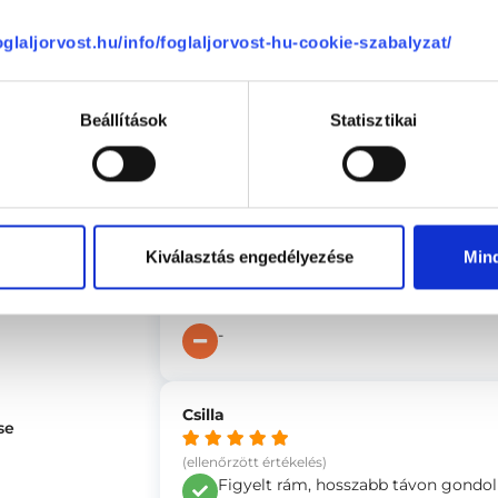
lehet találni a közös hangot. Nyuga
rendelkezik.
0 %
foglaljorvost.hu/info/foglaljorvost-hu-cookie-szabalyzat/
-
0 %
Beállítások
Statisztikai
Anonym
ége
5
(ellenőrzött értékelés)
5
Edit figyelmessen végighallgatott és
kitartásra buzdított. Elfogadta a m
cáfolni vagy kisebbíteni, kicsinyíten
4.92
Kiválasztás engedélyezése
Min
küzdelmeimet. Megerősített abban, 
amelyhez van elegendő erőm, hogy
-
Csilla
se
(ellenőrzött értékelés)
Figyelt rám, hosszabb távon gondo