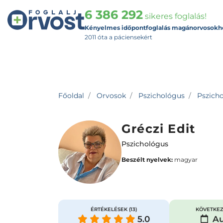
6 386 292
sikeres foglalás!
Kényelmes időpontfoglalás magánorvosokh
2011 óta a páciensekért
Főoldal
Orvosok
Pszichológus
Pszicho
Gréczi Edit
Pszichológus
Beszélt nyelvek:
magyar
ÉRTÉKELÉSEK
(13)
KÖVETKEZ
5.0
Au