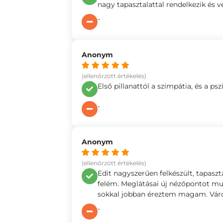
nagy tapasztalattal rendelkezik és ve
-
Anonym
(ellenőrzött értékelés)
Első pillanattól a szimpátia, és a p
-
Anonym
(ellenőrzött értékelés)
Edit nagyszerűen felkészült, tapaszt
felém. Meglátásai új nézőpontot mut
sokkal jobban éreztem magam. Váro
-