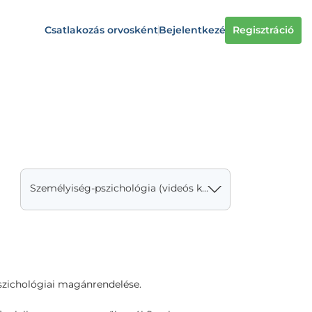
Csatlakozás orvosként
Bejelentkezés
Regisztráció
Személyiség-pszichológia (videós konzultáció)
pszichológiai magánrendelése.