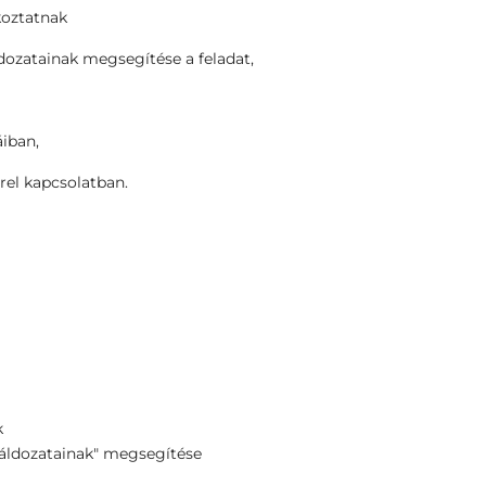
koztatnak
ldozatainak megsegítése a feladat,
áiban,
rel kapcsolatban.
k
"áldozatainak" megsegítése