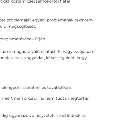
oglalkoztam csecsemőkortól fiatal
er problémáját egyedi problémának tekintem.
pülő megsegítését.
megismerésének útján.
az önmagadra való rálátást. Ki vagy valójában
dolataidat, vágyaidat, képességeidet, hogy
 elengedni szeretnél és továbblépni.
 miért nem sikerül, ha nem tudsz megtartani
indig ugyanazok a helyzetek ismétlődnek az