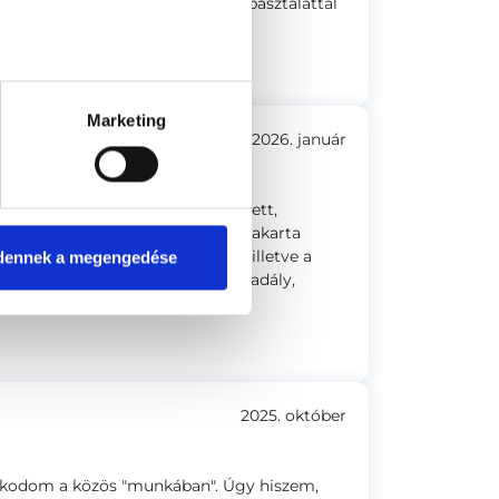
lmat áraszt és szerintem nagy tapasztalattal
Marketing
2026. január
 folyamatosan bátorított, erősített,
egélésemet és realitásomat, nem akarta
i a szresszeimet, nehézségeimet, illetve a
dennek a megengedése
hogy egy életnehézség olyan akadály,
 megküzdjek vele.
2025. október
lkodom a közös "munkában". Úgy hiszem,