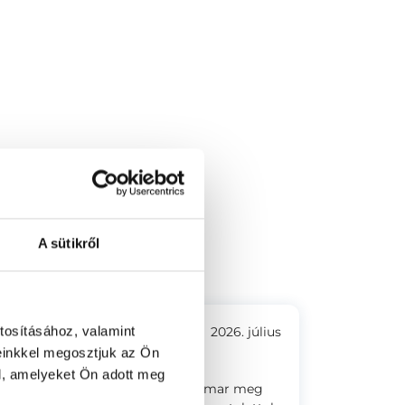
lógia
A sütikről
tosításához, valamint
2026. július
einkkel megosztjuk az Ön
l, amelyeket Ön adott meg
n szimpatikus és kedves,akivel hamar meg