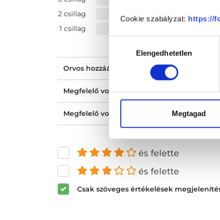
2 csillag
Cookie szabályzat:
https://
1 csillag
Hozzájárulás
Elengedhetetlen
kiválasztása
Orvos hozzáállása, figyelmessége, kedvess
Megfelelő volt a tájékoztatásod?
Megfelelő volt az ellátásod?
Megtagad
és felette
és felette
Csak szöveges értékelések megjeleníté