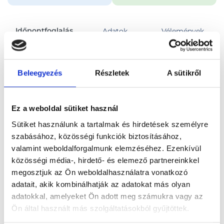
Időpontfoglalás
Adatok
Vélemények
Foglalj időpontot
Beleegyezés
Részletek
A sütikről
Összes szakterület
Ez a weboldal sütiket használ
Sütiket használunk a tartalmak és hirdetések személyre
szabásához, közösségi funkciók biztosításához,
valamint weboldalforgalmunk elemzéséhez. Ezenkívül
közösségi média-, hirdető- és elemező partnereinkkel
Főoldal
Orvosok
Pszichológus
megosztjuk az Ön weboldalhasználatra vonatkozó
adatait, akik kombinálhatják az adatokat más olyan
Pszichológus, Budapest, XIII. kerület
Papp Tamás
adatokkal, amelyeket Ön adott meg számukra vagy az
Ön által használt más szolgáltatásokból gyűjtöttek.