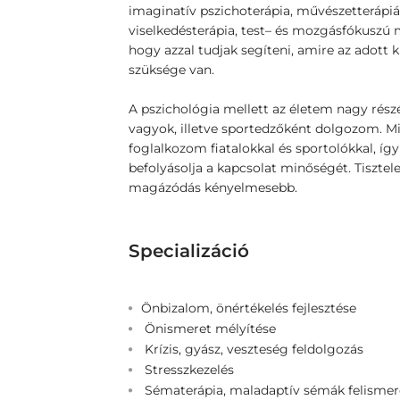
imaginatív pszichoterápia, művészetterápiás
viselkedésterápia, test– és mozgásfókusz
hogy azzal tudjak segíteni, amire az adott 
szüksége van.
A pszichológia mellett az életem nagy részét 
vagyok, illetve sportedzőként dolgozom. Mi
foglalkozom fiatalokkal és sportolókkal, 
befolyásolja a kapcsolat minőségét. Tisztel
magázódás kényelmesebb.
Specializáció
Önbizalom, önértékelés fejlesztése
Önismeret mélyítése
Krízis, gyász, veszteség feldolgozás
Stresszkezelés
Sématerápia, maladaptív sémák felismeré