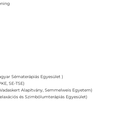
éning
agyar Sématerápiás Egyesület )
PKE, SE-TSE)
(Vadaskert Alapítvány, Semmelweis Egyetem)
elaxációs és Szimbólumterápiás Egyesület)