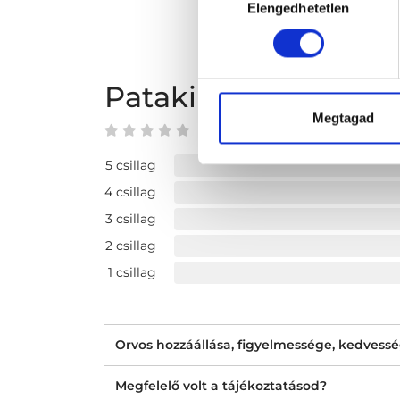
Elengedhetetlen
kiválasztása
Pataki Éva vélemén
Megtagad
0 az 5-ből
5 csillag
4 csillag
3 csillag
2 csillag
1 csillag
Orvos hozzáállása, figyelmessége, kedvess
Megfelelő volt a tájékoztatásod?