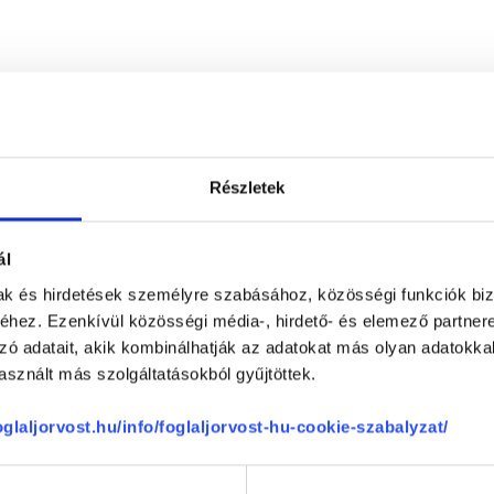
Részletek
ál
mak és hirdetések személyre szabásához, közösségi funkciók biz
hez. Ezenkívül közösségi média-, hirdető- és elemező partner
zó adatait, akik kombinálhatják az adatokat más olyan adatokka
sznált más szolgáltatásokból gyűjtöttek.
foglaljorvost.hu/info/foglaljorvost-hu-cookie-szabalyzat/