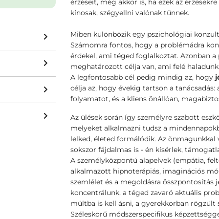
érzéseit, még akkor is, ha ezek az érzések
kínosak, szégyellni valónak tűnnek.
Miben különbözik egy pszichológiai konzult
Számomra fontos, hogy a problémádra koncen
érdekel, ami téged foglalkoztat. Azonban a
meghatározott célja van, ami felé haladunk
A legfontosabb cél pedig mindig az, hogy
j
célja az, hogy évekig tartson a tanácsadás: a
folyamatot, és a kliens önállóan, magabizt
Az ülések során így személyre szabott eszk
melyeket alkalmazni tudsz a mindennapokba
lelked, életed formálódik. Az önmagunkkal
sokszor fájdalmas is - én kísérlek, támogatla
A személyközpontú alapelvek (empátia, feltét
alkalmazott hipnoterápiás, imaginációs móds
szemlélet és a megoldásra összpontosítás 
koncentrálunk, a téged zavaró aktuális pr
múltba is kell ásni, a gyerekkorban rögzült
Széleskörű módszerspecifikus képzettségg