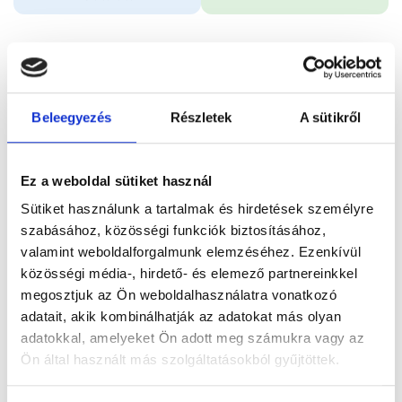
Időpontfoglalás
Adatok
Vélemények
Beleegyezés
Részletek
A sütikről
Foglalj időpontot
Ez a weboldal sütiket használ
Összes szakterület
Első konzultáció, tanácsadás
Sütiket használunk a tartalmak és hirdetések személyre
szabásához, közösségi funkciók biztosításához,
valamint weboldalforgalmunk elemzéséhez. Ezenkívül
közösségi média-, hirdető- és elemező partnereinkkel
megosztjuk az Ön weboldalhasználatra vonatkozó
Főoldal
Orvosok
Pszichológus
adatait, akik kombinálhatják az adatokat más olyan
adatokkal, amelyeket Ön adott meg számukra vagy az
Pszichológus, Budapest, XIII. kerület
Ön által használt más szolgáltatásokból gyűjtöttek.
Podhorányi Ildikó