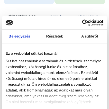
Időpontfoglalás
Adatok
Vélemények
Foglalj időpontot
Beleegyezés
Részletek
A sütikről
Összes szakterület
Videós konzultáció (kontroll)
Ez a weboldal sütiket használ
Sütiket használunk a tartalmak és hirdetések személyre
szabásához, közösségi funkciók biztosításához,
valamint weboldalforgalmunk elemzéséhez. Ezenkívül
közösségi média-, hirdető- és elemező partnereinkkel
Főoldal
Orvosok
Pszichológus
megosztjuk az Ön weboldalhasználatra vonatkozó
adatait, akik kombinálhatják az adatokat más olyan
Pszichológus, Budapest, XI. kerület
Sulics Nóra
adatokkal, amelyeket Ön adott meg számukra vagy az
Ön által használt más szolgáltatásokból gyűjtöttek.