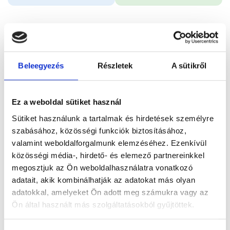
Időpontfoglalás
Adatok
Vélemények
Beleegyezés
Részletek
A sütikről
Foglalj időpontot
Összes szakterület
Pszichológia konzultáció
Ez a weboldal sütiket használ
Sütiket használunk a tartalmak és hirdetések személyre
szabásához, közösségi funkciók biztosításához,
valamint weboldalforgalmunk elemzéséhez. Ezenkívül
közösségi média-, hirdető- és elemező partnereinkkel
megosztjuk az Ön weboldalhasználatra vonatkozó
Főoldal
Orvosok
Pszichológus
adatait, akik kombinálhatják az adatokat más olyan
adatokkal, amelyeket Ön adott meg számukra vagy az
Pszichológus, Budapest, XIII. kerület
Ön által használt más szolgáltatásokból gyűjtöttek.
Szabó-Kalina Zsófia
Cookie