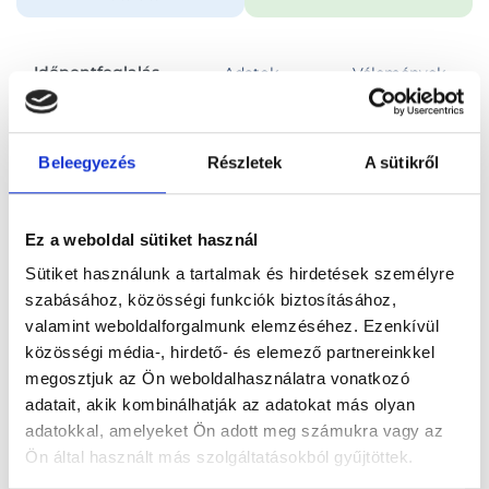
Időpontfoglalás
Adatok
Vélemények
Foglalj időpontot
Beleegyezés
Részletek
A sütikről
Összes szakterület
Ez a weboldal sütiket használ
Sütiket használunk a tartalmak és hirdetések személyre
szabásához, közösségi funkciók biztosításához,
valamint weboldalforgalmunk elemzéséhez. Ezenkívül
közösségi média-, hirdető- és elemező partnereinkkel
Főoldal
Orvosok
Pszichológus
megosztjuk az Ön weboldalhasználatra vonatkozó
adatait, akik kombinálhatják az adatokat más olyan
Pszichológus, Szokolya
Tóth-Czudar Orsolya
adatokkal, amelyeket Ön adott meg számukra vagy az
Ön által használt más szolgáltatásokból gyűjtöttek.