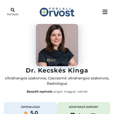
keresés
Dr. Kecskés Kinga
Ultrahangos szakorvos
,
Csecsemő ultrahangos szakorvos
,
Radiológus
Beszélt nyelvek:
angol, magyar, német
ÉRTÉKELÉSEK
KÖVETKEZŐ IDŐPONT
5.0