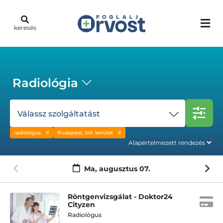
keresés
Radiológia
Válassz szolgáltatást
radiológus
Budapest, XIII. kerület
Ma,
augusztus 07.
Röntgenvizsgálat - Doktor24
Cityzen
Radiológus