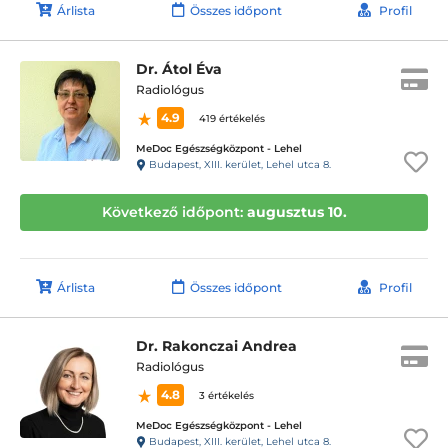
Árlista
Összes időpont
Profil
Dr. Átol Éva
Radiológus
4.9
419 értékelés
MeDoc Egészségközpont - Lehel
Budapest, XIII. kerület, Lehel utca 8.
Következő időpont:
augusztus 10.
Árlista
Összes időpont
Profil
Dr. Rakonczai Andrea
Radiológus
4.8
3 értékelés
MeDoc Egészségközpont - Lehel
Budapest, XIII. kerület, Lehel utca 8.