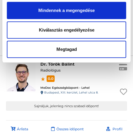
MeDoc Egészségközpont - Lehel
Mindennek a megengedése
Budapest, XIII. kerület, Lehel utca 8.
Sajnáljuk, jelenleg nincs szabad időpont!
Kiválasztás engedélyezése
Árlista
Összes időpont
Profil
Megtagad
Dr. Török Bálint
Radiológus
0.0
MeDoc Egészségközpont - Lehel
Budapest, XIII. kerület, Lehel utca 8.
Sajnáljuk, jelenleg nincs szabad időpont!
Árlista
Összes időpont
Profil