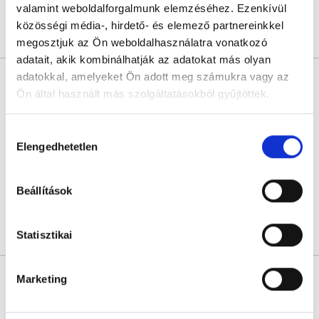
valamint weboldalforgalmunk elemzéséhez. Ezenkívül
közösségi média-, hirdető- és elemező partnereinkkel
Árlista
Összes időpont
Profil
megosztjuk az Ön weboldalhasználatra vonatkozó
adatait, akik kombinálhatják az adatokat más olyan
adatokkal, amelyeket Ön adott meg számukra vagy az
Dr. Lakatos Andrea
Ön által használt más szolgáltatásokból gyűjtöttek.
Radiológus
5.0
1 értékelés
Cookie
Hozzájárulás
MeDoc Egészségközpont - Lehel
szabályzat:
https://foglaljorvost.hu/info/foglaljorvost-
Elengedhetetlen
Budapest, XIII. kerület, Lehel utca 8.
kiválasztása
hu-cookie-szabalyzat/
Sajnáljuk, jelenleg nincs szabad időpont!
Beállítások
Árlista
Összes időpont
Profil
Statisztikai
Dr. Bohár László
Marketing
Radiológus
4.9
22 értékelés