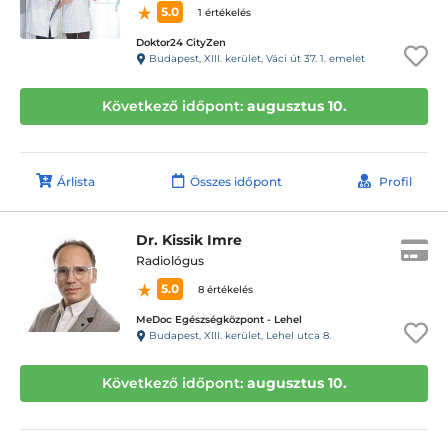
5.0
1 értékelés
Doktor24 CityZen
Budapest, XIII. kerület, Váci út 37. 1. emelet
Következő időpont:
augusztus 10.
Árlista
Összes időpont
Profil
Dr. Kissik Imre
Radiológus
5.0
8 értékelés
MeDoc Egészségközpont - Lehel
Budapest, XIII. kerület, Lehel utca 8.
Következő időpont:
augusztus 10.