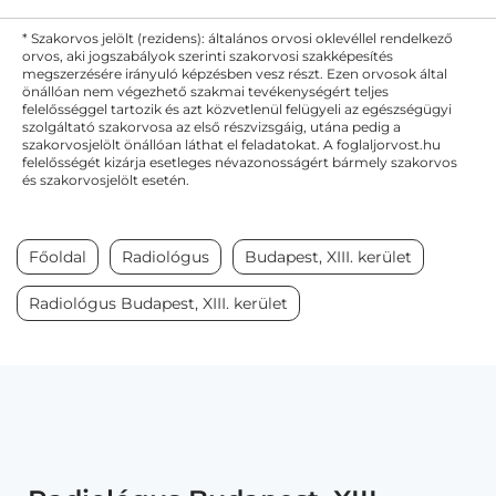
* Szakorvos jelölt (rezidens): általános orvosi oklevéllel rendelkező
orvos, aki jogszabályok szerinti szakorvosi szakképesítés
megszerzésére irányuló képzésben vesz részt. Ezen orvosok által
önállóan nem végezhető szakmai tevékenységért teljes
felelősséggel tartozik és azt közvetlenül felügyeli az egészségügyi
szolgáltató szakorvosa az első részvizsgáig, utána pedig a
szakorvosjelölt önállóan láthat el feladatokat. A foglaljorvost.hu
felelősségét kizárja esetleges névazonosságért bármely szakorvos
és szakorvosjelölt esetén.
Főoldal
Radiológus
Budapest, XIII. kerület
Radiológus Budapest, XIII. kerület