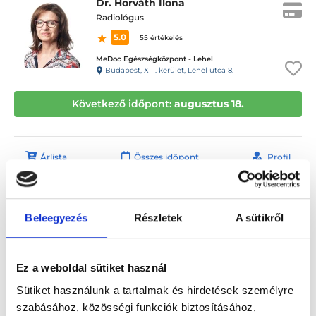
Dr. Horváth Ilona
Radiológus
5.0
55 értékelés
MeDoc Egészségközpont - Lehel
Budapest, XIII. kerület, Lehel utca 8.
Következő időpont:
augusztus 18.
Árlista
Összes időpont
Profil
Dr. Babka Marianna
Radiológus
Beleegyezés
Részletek
A sütikről
4.9
12 értékelés
MeDoc Egészségközpont - Lehel
Budapest, XIII. kerület, Lehel utca 8.
Ez a weboldal sütiket használ
Sütiket használunk a tartalmak és hirdetések személyre
Következő időpont:
augusztus 31.
szabásához, közösségi funkciók biztosításához,