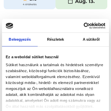
Aug. 13.
4 értékelés
Időpontfoglalás
Adatok
Vélemények
Foglalj időpontot
Beleegyezés
Részletek
A sütikről
Összes szakterület
Ez a weboldal sütiket használ
Sütiket használunk a tartalmak és hirdetések személyre
szabásához, közösségi funkciók biztosításához,
valamint weboldalforgalmunk elemzéséhez. Ezenkívül
közösségi média-, hirdető- és elemező partnereinkkel
megosztjuk az Ön weboldalhasználatra vonatkozó
Főoldal
Orvosok
Radiológus
adatait, akik kombinálhatják az adatokat más olyan
adatokkal, amelyeket Ön adott meg számukra vagy az
Radiológus, Budapest, II. kerület
Dr. Szakál Tibor
Ön által használt más szolgáltatásokból gyűjtöttek.