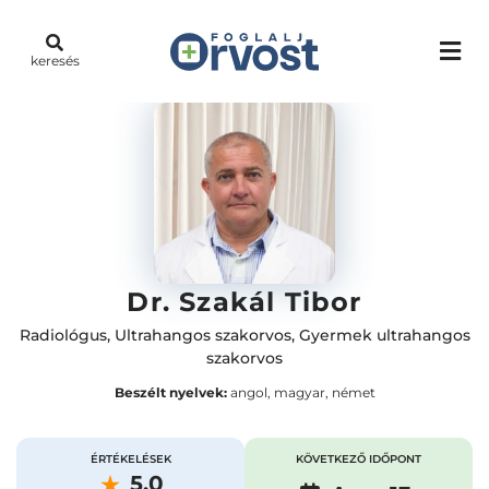
keresés
Dr. Szakál Tibor
Radiológus
,
Ultrahangos szakorvos
,
Gyermek ultrahangos
szakorvos
Beszélt nyelvek:
angol, magyar, német
ÉRTÉKELÉSEK
KÖVETKEZŐ IDŐPONT
5.0