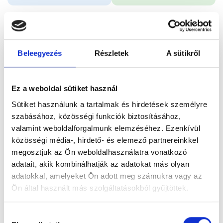
Időpontfoglalás
Adatok
Vélemények
Beleegyezés
Részletek
A sütikről
Foglalj időpontot
Ez a weboldal sütiket használ
Összes szakterület
Emlő ultrahang
Sütiket használunk a tartalmak és hirdetések személyre
szabásához, közösségi funkciók biztosításához,
valamint weboldalforgalmunk elemzéséhez. Ezenkívül
közösségi média-, hirdető- és elemező partnereinkkel
megosztjuk az Ön weboldalhasználatra vonatkozó
adatait, akik kombinálhatják az adatokat más olyan
Főoldal
Orvosok
Radiológus
adatokkal, amelyeket Ön adott meg számukra vagy az
Ön által használt más szolgáltatásokból gyűjtöttek.
Radiológus, Budapest, V. kerület
Dr. Tóth Géza
Cookie
Hozzájárulás