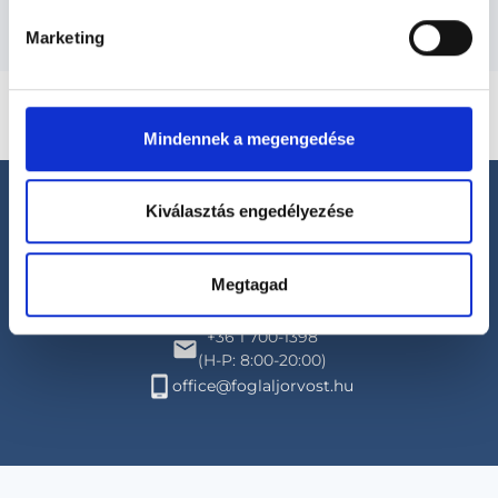
Marketing
Mindennek a megengedése
Kiválasztás engedélyezése
Megtagad
Segíthetünk?
+36 1 700-1398
(H-P: 8:00-20:00)
office@foglaljorvost.hu