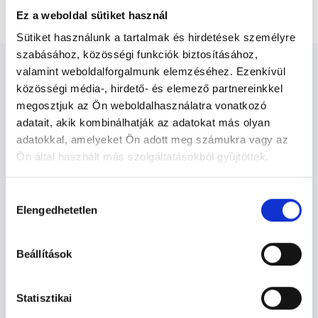
Akupunktőr Budapest, XVIII. kerület
Ez a weboldal sütiket használ
Sütiket használunk a tartalmak és hirdetések személyre
szabásához, közösségi funkciók biztosításához,
valamint weboldalforgalmunk elemzéséhez. Ezenkívül
közösségi média-, hirdető- és elemező partnereinkkel
megosztjuk az Ön weboldalhasználatra vonatkozó
adatait, akik kombinálhatják az adatokat más olyan
Akupunktőr Budapest, XVIII.
adatokkal, amelyeket Ön adott meg számukra vagy az
kerület - Akupunktúra
Ön által használt más szolgáltatásokból gyűjtöttek.
Cookie
Hozzájárulás
Akupunktúra TERÜLETHEZ KAPCSOLÓDÓ
szabályzat:
https://foglaljorvost.hu/info/foglaljorvost-
Elengedhetetlen
kiválasztása
SZAKTERÜLETEK
hu-cookie-szabalyzat/
Beállítások
Szolgáltatások
Statisztikai
Budapesti és vidéki akupunktőr orvosok