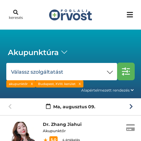
keresés
Akupunktúra
Válassz szolgáltatást
akupunktőr
Budapest, XVIII. kerület
Ma,
augusztus 09.
Dr. Zhang Jiahui
Akupunktőr
5.0
4 értékelés