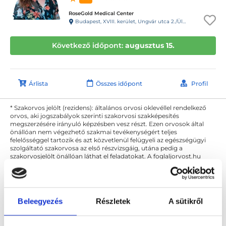
RoseGold Medical Center
Budapest, XVIII. kerület, Ungvár utca 2./Üllői út 650.
Következő időpont:
augusztus 15.
Árlista
Összes időpont
Profil
* Szakorvos jelölt (rezidens): általános orvosi oklevéllel rendelkező
orvos, aki jogszabályok szerinti szakorvosi szakképesítés
megszerzésére irányuló képzésben vesz részt. Ezen orvosok által
önállóan nem végezhető szakmai tevékenységért teljes
felelősséggel tartozik és azt közvetlenül felügyeli az egészségügyi
szolgáltató szakorvosa az első részvizsgáig, utána pedig a
szakorvosjelölt önállóan láthat el feladatokat. A foglaljorvost.hu
felelősségét kizárja esetleges névazonosságért bármely szakorvos
és szakorvosjelölt esetén.
Beleegyezés
Részletek
A sütikről
Főoldal
Akupunktőr
Budapest, XVIII. kerület