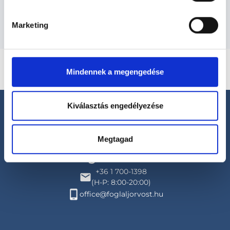
Budapesti és vidéki traumatológus orvosok
Marketing
Mindennek a megengedése
Kiválasztás engedélyezése
Megtagad
Segíthetünk?
+36 1 700-1398
(H-P: 8:00-20:00)
office@foglaljorvost.hu