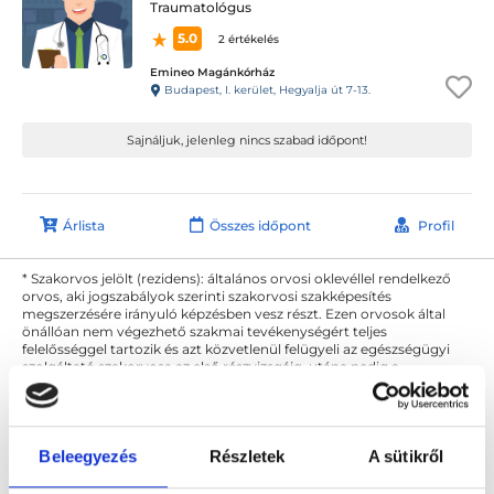
Traumatológus
5.0
2 értékelés
Emineo Magánkórház
Budapest, I. kerület, Hegyalja út 7-13.
Sajnáljuk, jelenleg nincs szabad időpont!
Árlista
Összes időpont
Profil
* Szakorvos jelölt (rezidens): általános orvosi oklevéllel rendelkező
orvos, aki jogszabályok szerinti szakorvosi szakképesítés
megszerzésére irányuló képzésben vesz részt. Ezen orvosok által
önállóan nem végezhető szakmai tevékenységért teljes
felelősséggel tartozik és azt közvetlenül felügyeli az egészségügyi
szolgáltató szakorvosa az első részvizsgáig, utána pedig a
szakorvosjelölt önállóan láthat el feladatokat. A foglaljorvost.hu
felelősségét kizárja esetleges névazonosságért bármely szakorvos
és szakorvosjelölt esetén.
Beleegyezés
Részletek
A sütikről