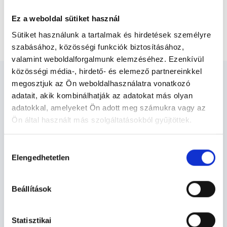
Főoldal
Traumatológus
Ez a weboldal sütiket használ
Ügyeleti traumatológiai kontroll röntgennel hétköznap
8-20 óráig
Sütiket használunk a tartalmak és hirdetések személyre
szabásához, közösségi funkciók biztosításához,
valamint weboldalforgalmunk elemzéséhez. Ezenkívül
közösségi média-, hirdető- és elemező partnereinkkel
megosztjuk az Ön weboldalhasználatra vonatkozó
adatait, akik kombinálhatják az adatokat más olyan
adatokkal, amelyeket Ön adott meg számukra vagy az
Traumatológus - Traumatológia
Ön által használt más szolgáltatásokból gyűjtöttek.
Cookie
Hozzájárulás
szabályzat:
https://foglaljorvost.hu/info/foglaljorvost-
Elengedhetetlen
Traumatológia TERÜLETHEZ KAPCSOLÓDÓ
kiválasztása
hu-cookie-szabalyzat/
SZAKTERÜLETEK
Beállítások
Szolgáltatások
Statisztikai