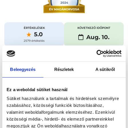
ÉRTÉKELÉSEK
KÖVETKEZŐ IDŐPONT
5.0
Aug. 10.
2579 értékelés
Időpontfoglalás
Adatok
Vélemények
Beleegyezés
Részletek
A sütikről
Foglalj időpontot
Ez a weboldal sütiket használ
Sütiket használunk a tartalmak és hirdetések személyre
Összes szakterület
Melanoma kontroll: has, kismedence + lágyéki nyirokrégió ultrahang vizsgálata
szabásához, közösségi funkciók biztosításához,
valamint weboldalforgalmunk elemzéséhez. Ezenkívül
közösségi média-, hirdető- és elemező partnereinkkel
megosztjuk az Ön weboldalhasználatra vonatkozó