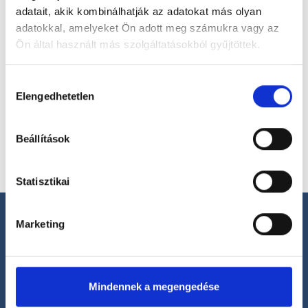
adatait, akik kombinálhatják az adatokat más olyan
adatokkal, amelyeket Ön adott meg számukra vagy az
Főoldal
Orvosok
Ultrahangos szakorvos
Ön által használt más szolgáltatásokból gyűjtöttek.
Ultrahangos szakorvos, Budapest, VII. kerület
Cookie
Hozzájárulás
Dr. Gurvitz Yair
szabályzat:
https://foglaljorvost.hu/info/foglaljorvost-
Elengedhetetlen
kiválasztása
hu-cookie-szabalyzat/
Beállítások
Időpontot foglalok
Statisztikai
Marketing
Segíthetünk?
Mindennek a megengedése
+36 1 700-1398