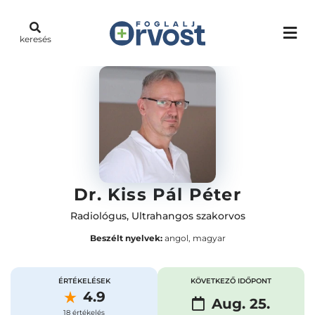
keresés
Dr. Kiss Pál Péter
Radiológus
,
Ultrahangos szakorvos
Beszélt nyelvek:
angol, magyar
ÉRTÉKELÉSEK
KÖVETKEZŐ IDŐPONT
4.9
Aug. 25.
18 értékelés