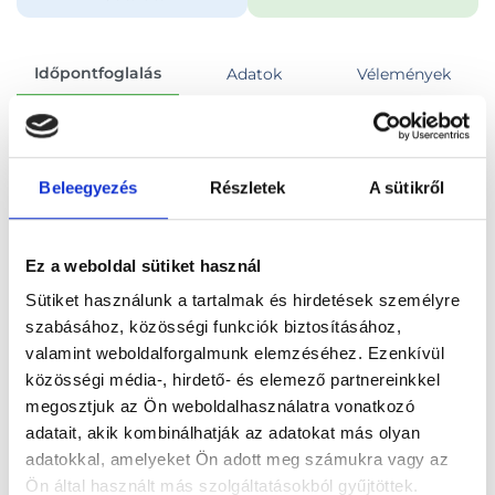
Időpontfoglalás
Adatok
Vélemények
Foglalj időpontot
Beleegyezés
Részletek
A sütikről
Összes szakterület
UH Has-kismedence vizsgálat
Ez a weboldal sütiket használ
Sütiket használunk a tartalmak és hirdetések személyre
szabásához, közösségi funkciók biztosításához,
valamint weboldalforgalmunk elemzéséhez. Ezenkívül
Főoldal
Orvosok
Ultrahangos szakorvos
közösségi média-, hirdető- és elemező partnereinkkel
megosztjuk az Ön weboldalhasználatra vonatkozó
Ultrahangos szakorvos, Budapest, XI. kerület
adatait, akik kombinálhatják az adatokat más olyan
adatokkal, amelyeket Ön adott meg számukra vagy az
Dr. Kiss Pál Péter
Ön által használt más szolgáltatásokból gyűjtöttek.