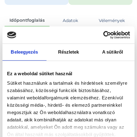
Időpontfoglalás
Adatok
Vélemények
Foglalj időpontot
Beleegyezés
Részletek
A sütikről
Összes szakterület
Ez a weboldal sütiket használ
Sütiket használunk a tartalmak és hirdetések személyre
szabásához, közösségi funkciók biztosításához,
valamint weboldalforgalmunk elemzéséhez. Ezenkívül
Főoldal
Orvosok
Ultrahangos szakorvos
közösségi média-, hirdető- és elemező partnereinkkel
megosztjuk az Ön weboldalhasználatra vonatkozó
Ultrahangos szakorvos, Budapest, XIII. kerület
adatait, akik kombinálhatják az adatokat más olyan
adatokkal, amelyeket Ön adott meg számukra vagy az
Dr. Róna Ágnes
Ön által használt más szolgáltatásokból gyűjtöttek.