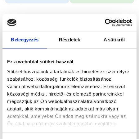
Időpontfoglalás
Adatok
Vélemények
Beleegyezés
Részletek
A sütikről
Foglalj időpontot
Összes szakterület
Ez a weboldal sütiket használ
Sütiket használunk a tartalmak és hirdetések személyre
szabásához, közösségi funkciók biztosításához,
valamint weboldalforgalmunk elemzéséhez. Ezenkívül
közösségi média-, hirdető- és elemező partnereinkkel
megosztjuk az Ön weboldalhasználatra vonatkozó
Főoldal
Orvosok
Ultrahangos szakorvos
adatait, akik kombinálhatják az adatokat más olyan
adatokkal, amelyeket Ön adott meg számukra vagy az
Ultrahangos szakorvos, Budapest, XII. kerület
Ön által használt más szolgáltatásokból gyűjtöttek.
Dr. Szomják Anett
Cookie