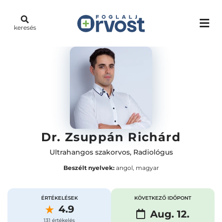
keresés
Dr. Zsuppán Richárd
Ultrahangos szakorvos
,
Radiológus
Beszélt nyelvek:
angol, magyar
ÉRTÉKELÉSEK
KÖVETKEZŐ IDŐPONT
4.9
Aug. 12.
131 értékelés