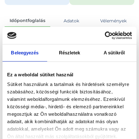
Időpontfoglalás
Adatok
Vélemények
Foglalj időpontot
Beleegyezés
Részletek
A sütikről
Összes szakterület
Emlő ultrahang
Ez a weboldal sütiket használ
Sütiket használunk a tartalmak és hirdetések személyre
szabásához, közösségi funkciók biztosításához,
valamint weboldalforgalmunk elemzéséhez. Ezenkívül
Főoldal
Orvosok
Ultrahangos szakorvos
közösségi média-, hirdető- és elemező partnereinkkel
megosztjuk az Ön weboldalhasználatra vonatkozó
Ultrahangos szakorvos, Budapest, VII. kerület
adatait, akik kombinálhatják az adatokat más olyan
adatokkal, amelyeket Ön adott meg számukra vagy az
Dr. Zsuppán Richárd
Ön által használt más szolgáltatásokból gyűjtöttek.